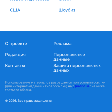
США
Шоубиз
О проекте
Реклама
Редакция
Персональные
данные
Контакты
Защита персональных
данных
Использование материалов разрешается при условии ссылки
(для интернет-изданий - гиперссылки) на "
Диалог.ua
" не ниже
третьего абзаца.
� 2026,
Все права защищены.