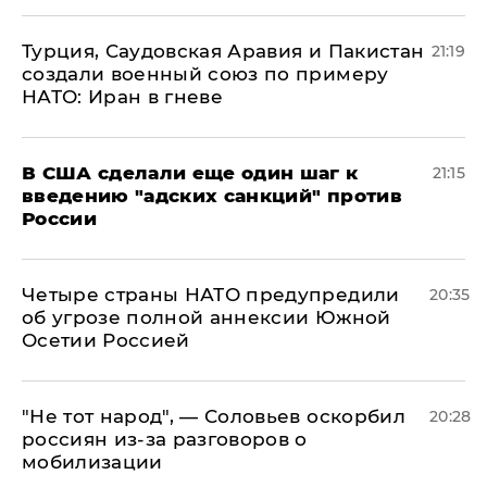
Турция, Саудовская Аравия и Пакистан
21:19
создали военный союз по примеру
НАТО: Иран в гневе
В США сделали еще один шаг к
21:15
введению "адских санкций" против
России
Четыре страны НАТО предупредили
20:35
об угрозе полной аннексии Южной
Осетии Россией
​"Не тот народ", — Соловьев оскорбил
20:28
россиян из-за разговоров о
мобилизации