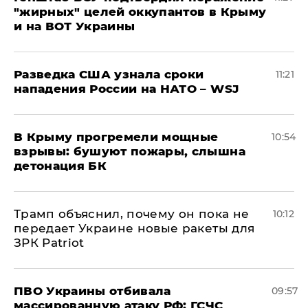
"жирных" целей оккупантов в Крыму
и на ВОТ Украины
Разведка США узнала сроки
11:21
нападения России на НАТО – WSJ
В Крыму прогремели мощные
10:54
взрывы: бушуют пожары, слышна
детонация БК
Трамп объяснил, почему он пока не
10:12
передает Украине новые ракеты для
ЗРК Patriot
ПВО Украины отбивала
09:57
массированную атаку РФ: ГСЧС