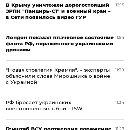
В Крыму уничтожен дорогостоящий
12:15
ЗРПК "Панцирь-С1" и военный кран –
в Сети появилось видео ГУР
Лондон показал плачевное состояние
11:54
флота РФ, пораженного украинскими
дронами
"Новая стратегия Кремля", – эксперты
11:39
объяснили слова Мирошника о войне
с Украиной
РФ бросает украинских
11:34
военнопленных в бои – ISW
Генштаб ВСУ подтвердил поражение
11:27