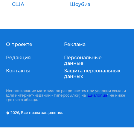
США
Шоубиз
О проекте
Реклама
Редакция
Персональные
данные
Контакты
Защита персональных
данных
Использование материалов разрешается при условии ссылки
(для интернет-изданий - гиперссылки) на "
Диалог.ua
" не ниже
третьего абзаца.
� 2026,
Все права защищены.