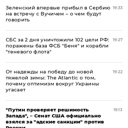
Зеленский впервые прибыл в Сербию
19:33
на встречу с Вучичем – о чем будут
говорить
СБС за 2 дня уничтожили 102 цели РФ:
19:27
поражены база ФСБ "Беня" и корабли
"теневого флота"
От надежды на победу до новой
19:22
тяжелой зимы: The Atlantic о том,
почему оптимизм вокруг Украины
угасает
"Путин проверяет решимость
19:13
Запада", – Сенат США официально
взялся за "адские санкции" против
России