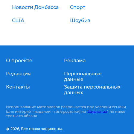
Новости Донбасса
Спорт
США
Шоубиз
О проекте
Реклама
Редакция
Персональные
данные
Контакты
Защита персональных
данных
Использование материалов разрешается при условии ссылки
(для интернет-изданий - гиперссылки) на "
Диалог.ua
" не ниже
третьего абзаца.
� 2026,
Все права защищены.