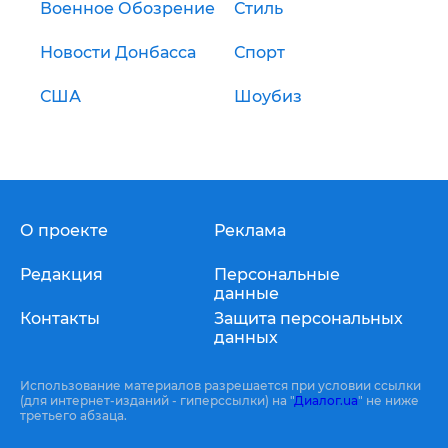
Военное Обозрение
Стиль
Новости Донбасса
Спорт
США
Шоубиз
О проекте
Реклама
Редакция
Персональные
данные
Контакты
Защита персональных
данных
Использование материалов разрешается при условии ссылки
(для интернет-изданий - гиперссылки) на "
Диалог.ua
" не ниже
третьего абзаца.