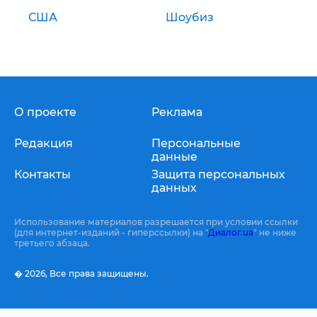
США
Шоубиз
О проекте
Реклама
Редакция
Персональные
данные
Контакты
Защита персональных
данных
Использование материалов разрешается при условии ссылки
(для интернет-изданий - гиперссылки) на "
Диалог.ua
" не ниже
третьего абзаца.
� 2026,
Все права защищены.