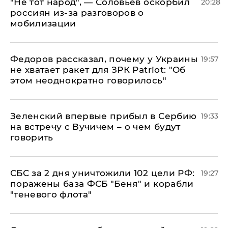
​"Не тот народ", — Соловьев оскорбил
20:28
россиян из-за разговоров о
мобилизации
Федоров рассказал, почему у Украины
19:57
не хватает ракет для ЗРК Patriot: "Об
этом неоднократно говорилось"
Зеленский впервые прибыл в Сербию
19:33
на встречу с Вучичем – о чем будут
говорить
СБС за 2 дня уничтожили 102 цели РФ:
19:27
поражены база ФСБ "Беня" и корабли
"теневого флота"