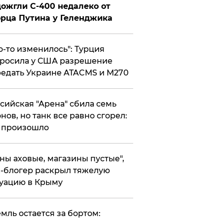
ожгли С-400 недалеко от
рца Путина у Геленджика
то-то изменилось": Турция
росила у США разрешение
едать Украине ATACMS и M270
ссийская "Арена" сбила семь
нов, но танк все равно сгорел:
 произошло
ены аховые, магазины пустые",
-блогер раскрыл тяжелую
уацию в Крыму
емль остается за бортом: