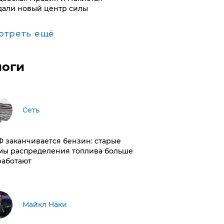
дали новый центр силы
отреть ещё
логи
Сеть
РФ заканчивается бензин: старые
мы распределения топлива больше
работают
Майкл Наки