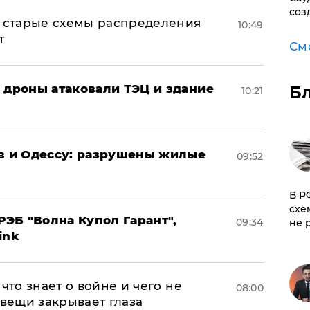
соз
н: старые схемы распределения
10:49
т
См
: дроны атаковали ТЭЦ и здание
Б
10:21
ов и Одессу: разрушены жилые
09:52
​В 
схе
ЭБ "Волна Купол Гарант",
09:34
не 
ink
что знает о войне и чего не
08:00
 вещи закрывает глаза