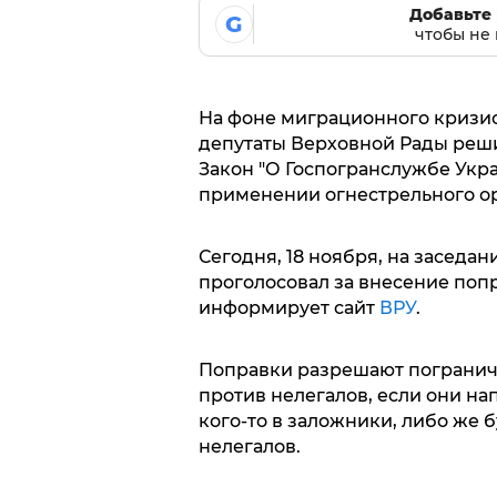
Добавьте 
G
чтобы не 
На фоне миграционного кризис
депутаты Верховной Рады реши
Закон "О Госпогранслужбе Укра
применении огнестрельного ор
Сегодня, 18 ноября, на заседан
проголосовал за внесение попр
информирует сайт
ВРУ
.
Поправки разрешают погранич
против нелегалов, если они на
кого-то в заложники, либо же 
нелегалов.