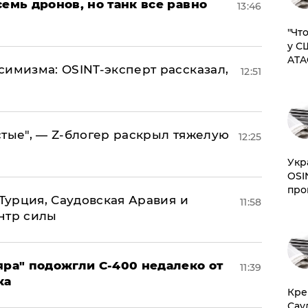
семь дронов, но танк все равно
13:46
​"Ч
у С
ATA
симизма: OSINT-эксперт рассказал,
12:51
стые", — Z-блогер раскрыл тяжелую
12:25
​Ук
OSI
про
 Турция, Саудовская Аравия и
11:58
нтр силы
яра" подожгли С-400 недалеко от
11:39
ка
​Кр
Сау