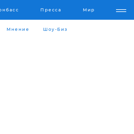
онбасс
Пресса
Мир
Мнение
Шоу-Биз