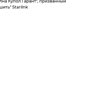
лна Купол Гарант", призванный
шить" Starlink