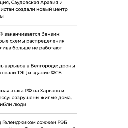
ция, Саудовская Аравия и
истан создали новый центр
лы
РФ заканчивается бензин:
рые схемы распределения
лива больше не работают
чь взрывов в Белгороде: дроны
ковали ТЭЦ и здание ФСБ
чная атака РФ на Харьков и
ссу: разрушены жилые дома,
ибли люди
д Геленджиком сожжен РЭБ