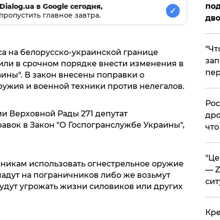
под
Dialog.ua в Google сегодня,
✓
пропустить главное завтра.
дво
​"Ч
а на белорусско-украинской границе
зап
ли в срочном порядке внести изменения в
пер
ины". В закон внесены поправки о
ужия и военной техники против нелегалов.
​Ро
ии Верховной Рады 271 депутат
дро
авок в Закон "О Госпогранслужбе Украины",
что
​"Ц
никам использовать огнестрельное оружие
— Z
падут на пограничников либо же возьмут
сит
будут угрожать жизни силовиков или других
​Кр