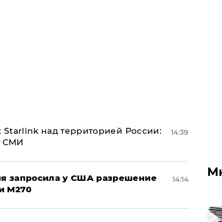
 Starlink над территорией России:
14:39
- СМИ
М
ция запросила у США разрешение
14:14
и M270