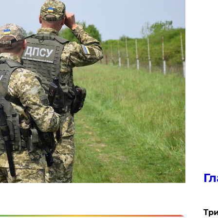
Гл
Три