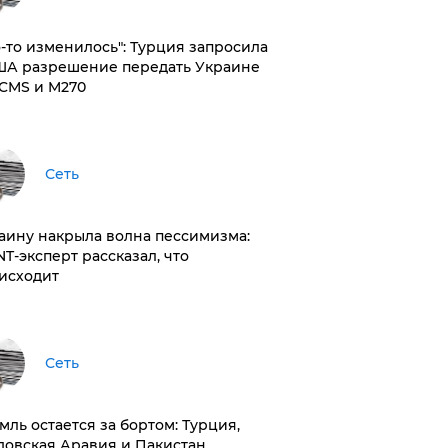
то-то изменилось": Турция запросила
ША разрешение передать Украине
CMS и M270
Сеть
раину накрыла волна пессимизма:
NT-эксперт рассказал, что
исходит
Сеть
емль остается за бортом: Турция,
довская Аравия и Пакистан