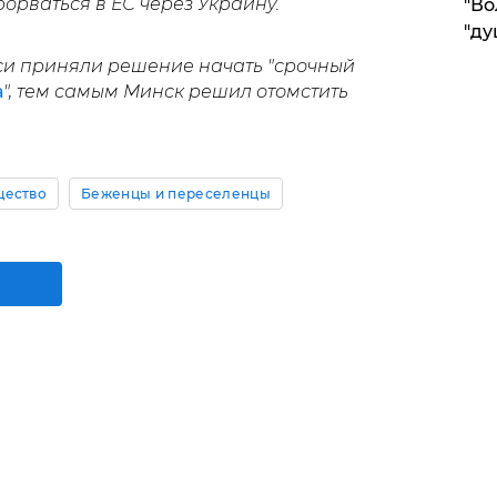
рорваться в ЕС через Украину.
"Во
"ду
си приняли решение начать "срочный
а
", тем самым Минск решил отомстить
ество
Беженцы и переселенцы