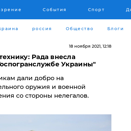
озрение
События
Спорт
Д
краина
россия
Общество
Блоги
18 ноября 2021, 12:18
технику: Рада внесла
 Госпогранслужбе Украины"
кам дали добро на
ельного оружия и военной
ения со стороны нелегалов.