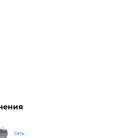
нения
Сеть