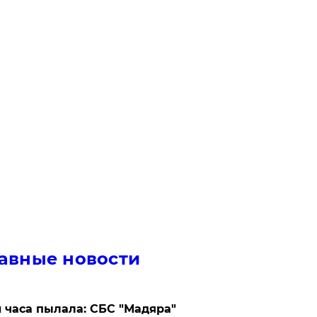
авные новости
 часа пылала: СБС "Мадяра"