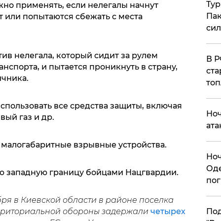
Тур
но применять, если нелегалы начнут
Пак
т или попытаются сбежать с места
си
в нелегала, который сидит за рулем
​В 
анспорта, и пытается проникнуть в страну,
ста
ичника.
топ
спользовать все средства защиты, включая
​Но
вый газ и др.
ата
 малогабаритные взрывные устройства.
​Но
Оде
ою западную границу бойцами Нацгвардии.
пог
бря в Киевской области в районе поселка
По
рриториальной обороны задержали
четырех