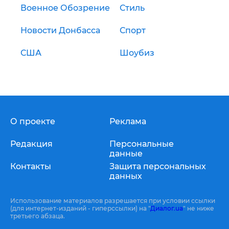
Военное Обозрение
Стиль
Новости Донбасса
Спорт
США
Шоубиз
О проекте
Реклама
Редакция
Персональные
данные
Контакты
Защита персональных
данных
Использование материалов разрешается при условии ссылки
(для интернет-изданий - гиперссылки) на "
Диалог.ua
" не ниже
третьего абзаца.