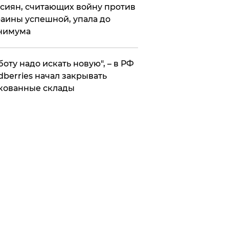
сиян, считающих войну против
аины успешной, упала до
нимума
боту надо искать новую", – в РФ
dberries начал закрывать
кованные склады