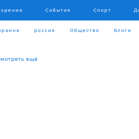
озрение
События
Спорт
Д
краина
россия
Общество
Блоги
мотреть ещё