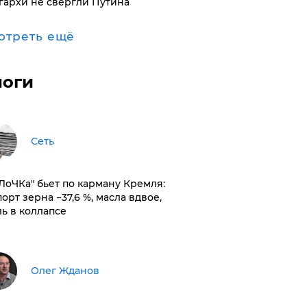
гархи не свергли Путина
отреть ещё
логи
Сеть
оЛоЧКа" бьет по карману Кремля:
орт зерна −37,6 %, масла вдвое,
ль в коллапсе
Олег Жданов