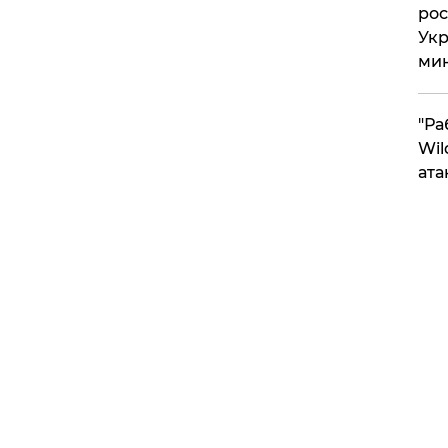
рос
Укр
ми
"Ра
Wil
ата