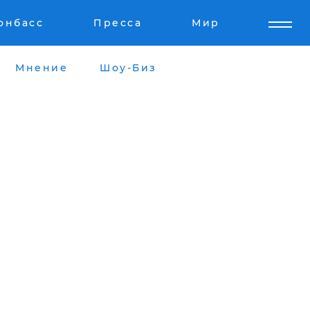
онбасс
Пресса
Мир
Мнение
Шоу-Биз