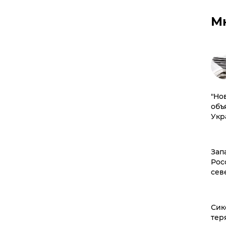
М
"Но
объ
Укр
Зап
Рос
сев
Сик
тер