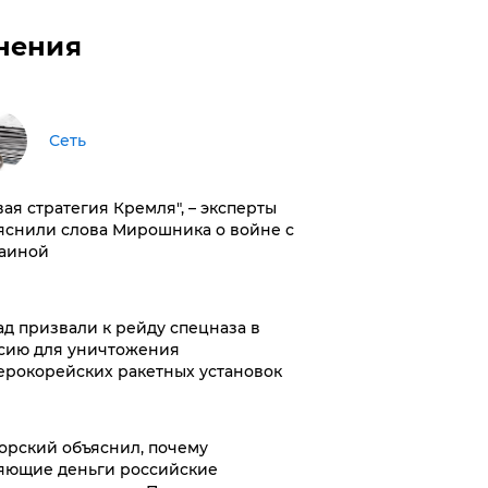
нения
Сеть
вая стратегия Кремля", – эксперты
яснили слова Мирошника о войне с
аиной
ад призвали к рейду спецназа в
сию для уничтожения
ерокорейских ракетных установок
орский объяснил, почему
яющие деньги российские