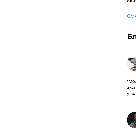
оли
См
Б
​"М
эксп
уго