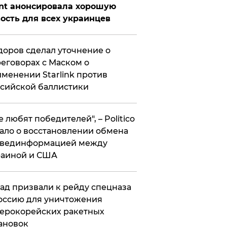
nt анонсировала хорошую
ость для всех украинцев
оров сделал уточнение о
еговорах с Маском о
менении Starlink против
сийской баллистики
се любят победителей", – Politico
ало о восстановлении обмена
звединформацией между
раиной и США
ад призвали к рейду спецназа
оссию для уничтожения
ерокорейских ракетных
ановок