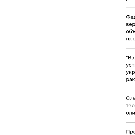
Фед
вер
объ
про
​"В
усп
укр
рак
Сик
тер
оли
​Пр