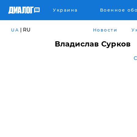
Украина
Военное об
| RU
UA
Новости
У
Владислав Сурков
С