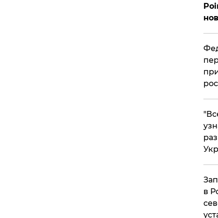
Poi
нов
Фед
пер
при
рос
​"В
узн
ра
Ук
Зап
в Р
сев
уст