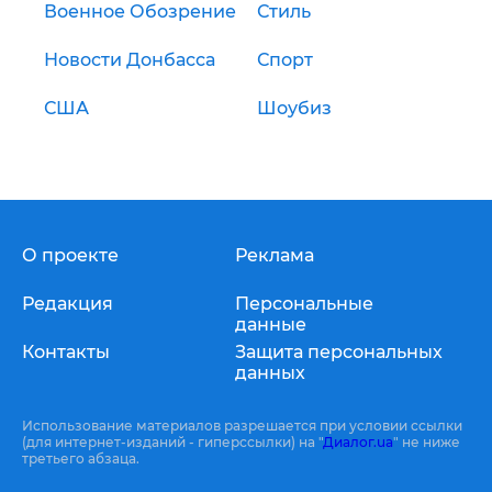
Военное Обозрение
Стиль
Новости Донбасса
Спорт
США
Шоубиз
О проекте
Реклама
Редакция
Персональные
данные
Контакты
Защита персональных
данных
Использование материалов разрешается при условии ссылки
(для интернет-изданий - гиперссылки) на "
Диалог.ua
" не ниже
третьего абзаца.