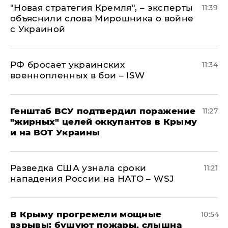
"Новая стратегия Кремля", – эксперты
11:39
объяснили слова Мирошника о войне
с Украиной
РФ бросает украинских
11:34
военнопленных в бои – ISW
Генштаб ВСУ подтвердил поражение
11:27
"жирных" целей оккупантов в Крыму
и на ВОТ Украины
Разведка США узнала сроки
11:21
нападения России на НАТО – WSJ
В Крыму прогремели мощные
10:54
взрывы: бушуют пожары, слышна