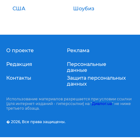
США
Шоубиз
О проекте
Реклама
Редакция
Персональные
данные
Контакты
Защита персональных
данных
Использование материалов разрешается при условии ссылки
(для интернет-изданий - гиперссылки) на "
Диалог.ua
" не ниже
третьего абзаца.
� 2026,
Все права защищены.