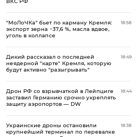
ВКС РФ
​"МоЛоЧКа" бьет по карману Кремля:
18:58
экспорт зерна −37,6 %, масла вдвое,
уголь в коллапсе
Дикий рассказал о последней
18:49
неядерной "карте" Кремля, которую
будут активно "разыгрывать"
​Дрон РФ со взрывчаткой в Лейпциге
18:44
заставил Германию срочно укреплять
защиту аэропортов — DW
Украинские дроны остановили
18:38
крупнейший терминал по перевалке