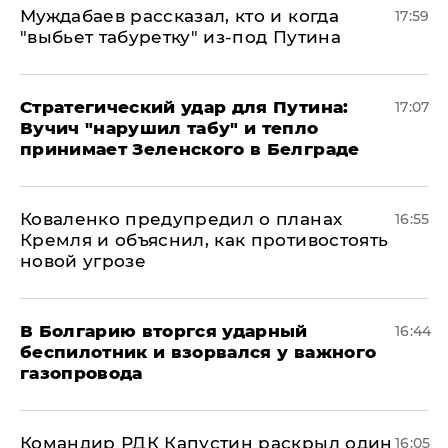
Муждабаев рассказал, кто и когда
17:59
"выбьет табуретку" из-под Путина
Стратегический удар для Путина:
17:07
Вучич "нарушил табу" и тепло
принимает Зеленского в Белграде
Коваленко предупредил о планах
16:55
Кремля и объяснил, как противостоять
новой угрозе
В Болгарию вторгся ударный
16:44
беспилотник и взорвался у важного
газопровода
Командир РДК Капустин раскрыл один
16:05