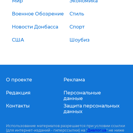
Мир
Экономика
Военное Обозрение
Стиль
Новости Донбасса
Спорт
США
Шоубиз
О проекте
Реклама
Редакция
Персональные
данные
Контакты
Защита персональных
данных
Использование материалов разрешается при условии ссылки
(для интернет-изданий - гиперссылки) на "
Диалог.ua
" не ниже