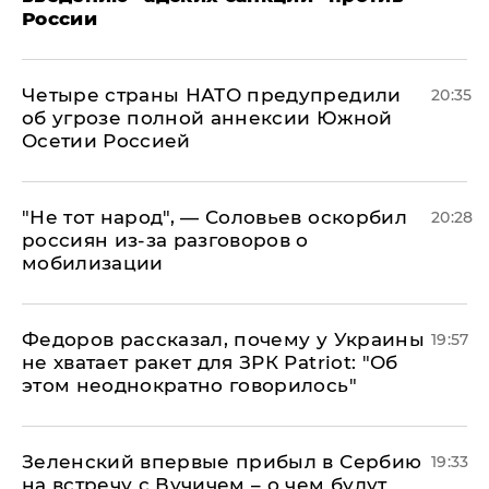
России
Четыре страны НАТО предупредили
20:35
об угрозе полной аннексии Южной
Осетии Россией
​"Не тот народ", — Соловьев оскорбил
20:28
россиян из-за разговоров о
мобилизации
Федоров рассказал, почему у Украины
19:57
не хватает ракет для ЗРК Patriot: "Об
этом неоднократно говорилось"
Зеленский впервые прибыл в Сербию
19:33
на встречу с Вучичем – о чем будут