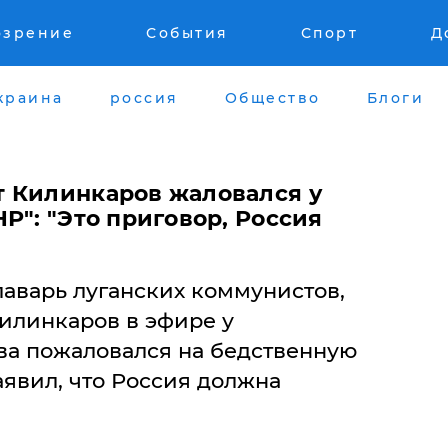
озрение
События
Спорт
Д
краина
россия
Общество
Блоги
 Килинкаров жаловался у
Р": "Это приговор, Россия
аварь луганских коммунистов,
илинкаров в эфире у
ва пожаловался на бедственную
явил, что Россия должна