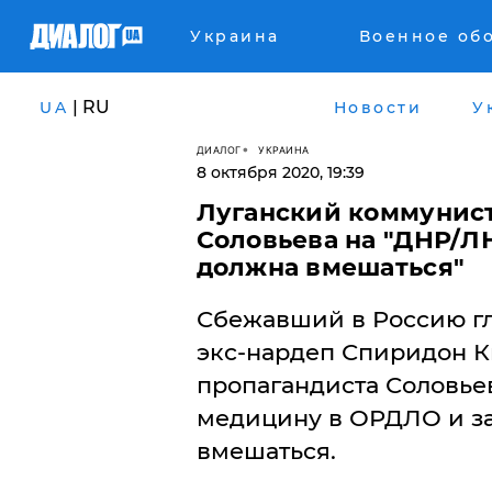
Украина
Военное об
| RU
UA
Новости
У
ДИАЛОГ
УКРАИНА
8 октября 2020, 19:39
Луганский коммунист
Соловьева на "ДНР/ЛН
должна вмешаться"
Сбежавший в Россию гл
экс-нардеп Спиридон К
пропагандиста Соловье
медицину в ОРДЛО и за
вмешаться.