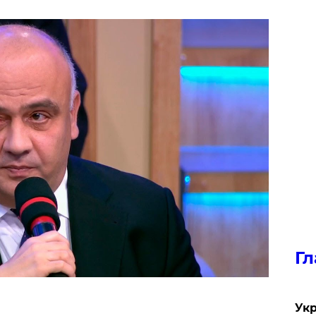
Гл
Укр