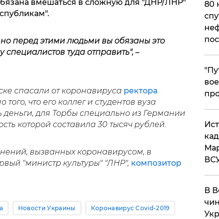
бязана вмешаться в сложную для "ДНР/ЛНР"
80 
спубликам".
спу
неф
пос
 но перед этими людьми вы обязаны это
пу специалистов туда отправить",
–
​"П
вое
нске спасали от коронавируса
ректора
про
о того, что его коллег и студентов вуза
 деньги, для Торбы специально из Германии
сть которой составила 30 тысяч рублей.
​Ис
кад
Мар
жнений, вызванных коронавирусом, в
ВС
вый "министр культуры" "ЛНР",
композитор
В В
чин
а
Новости Украины
Коронавирус Covid-2019
Укр