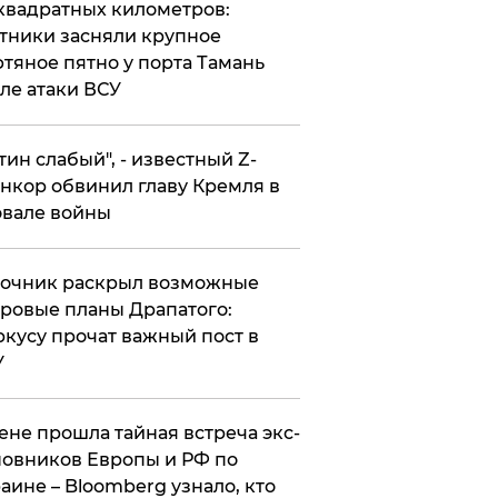
квадратных километров:
тники засняли крупное
тяное пятно у порта Тамань
ле атаки ВСУ
утин слабый", - известный Z-
нкор обвинил главу Кремля в
вале войны
точник раскрыл возможные
ровые планы Драпатого:
кусу прочат важный пост в
У
ене прошла тайная встреча экс-
овников Европы и РФ по
аине – Bloomberg узнало, кто