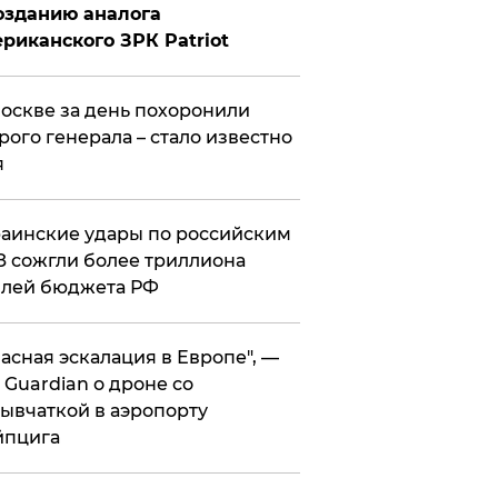
озданию аналога
риканского ЗРК Patriot
оскве за день похоронили
рого генерала – стало известно
я
аинские удары по российским
 сожгли более триллиона
блей бюджета РФ
асная эскалация в Европе", —
 Guardian о дроне со
ывчаткой в аэропорту
йпцига