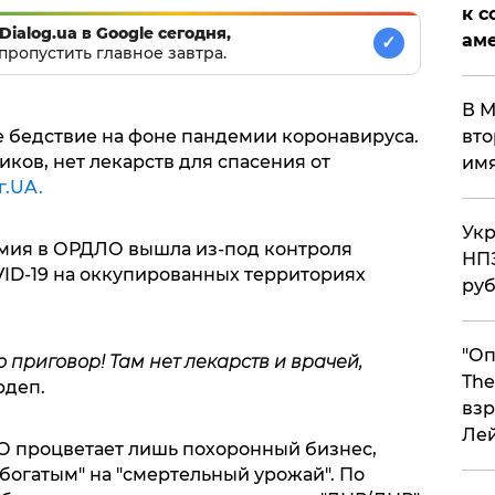
к с
Dialog.ua в Google сегодня,
аме
✓
пропустить главное завтра.
В М
е бедствие на фоне пандемии коронавируса.
вто
иков, нет лекарств для спасения от
им
г.UA.
Укр
емия в ОРДЛО вышла из-под контроля
НПЗ
ID-19 на оккупированных территориях
ру
"Оп
 приговор! Там нет лекарств и врачей,
The
рдеп.
взр
Ле
ЛО процветает лишь похоронный бизнес,
богатым" на "смертельный урожай". По