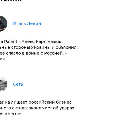
Игаль Левин
ва Palantir Алекс Карп назвал
ьные стороны Украины и объяснил,
 ее спасло в войне с Россией, –
ин
Сеть
раина лишает российский бизнес
вного актива: экономист об ударах
Wildberries