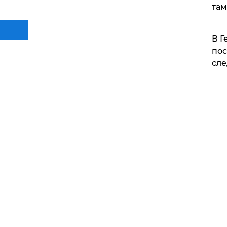
там
​В 
пос
сле