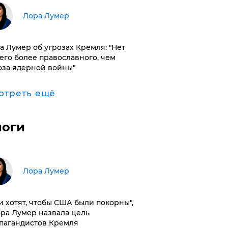
​Лора Лумер
а Лумер об угрозах Кремля: "Нет
его более православного, чем
оза ядерной войны"
отреть ещё
логи
​Лора Лумер
и хотят, чтобы США были покорны",
ора Лумер назвала цель
пагандистов Кремля