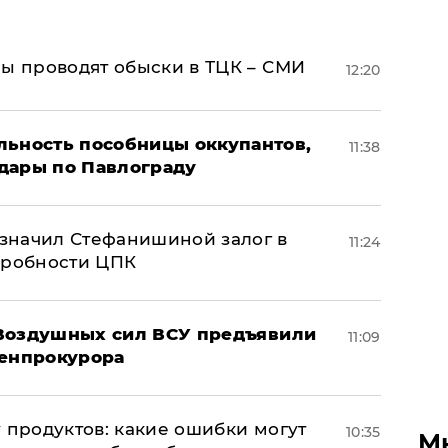
ны проводят обыски в ТЦК – СМИ
12:20
льность пособницы оккупантов,
11:38
дары по Павлограду
значил Стефанишиной залог в
11:24
дробности ЦПК
 Воздушных сил ВСУ предъявили
11:09
Генпрокурора
 продуктов: какие ошибки могут
10:35
М