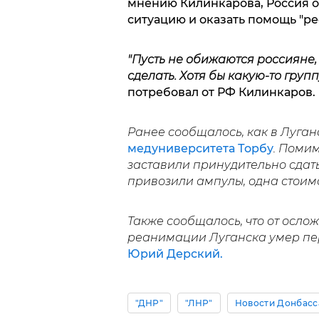
мнению Килинкарова, Россия о
ситуацию и оказать помощь "ре
"Пусть не обижаются россияне,
сделать. Хотя бы какую-то груп
потребовал от РФ Килинкаров.
Ранее сообщалось, как в Луга
медуниверситета Торбу
. Помим
заставили принудительно сдать
привозили ампулы, одна стоимо
Также сообщалось, что от осло
реанимации Луганска умер пер
Юрий Дерский.
"ДНР"
"ЛНР"
Новости Донбасс