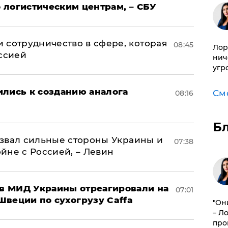
 логистическим центрам, – СБУ
 сотрудничество в сфере, которая
08:45
Лор
оссией
нич
угр
ились к созданию аналога
См
08:16
Б
назвал сильные стороны Украины и
07:38
ойне с Россией, – Левин
 в МИД Украины отреагировали на
07:01
Швеции по сухогрузу Caffa
"Он
– Л
про