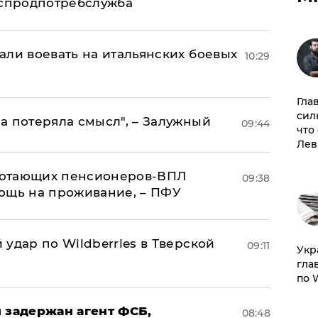
оспродпотребслужба
али воевать на итальянских боевых
10:29
Гла
сил
а потеряла смысл", – Залужный
09:44
что
Лев
аботающих пенсионеров-ВПЛ
09:38
ощь на проживание, – ПФУ
удар по Wildberries в Тверской
09:11
​Ук
гла
по 
 задержан агент ФСБ,
08:48