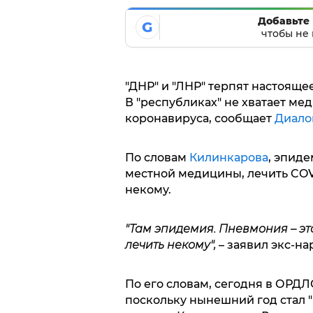
Добавьте 
G
чтобы не 
"ДНР" и "ЛНР" терпят настояще
В "республиках" не хватает мед
коронавируса, сообщает
Диало
По словам
Килинкарова
, эпид
местной медицины, лечить COV
некому.
"Там эпидемия. Пневмония – это
лечить некому",
– заявил экс-на
По его словам, сегодня в ОРД
поскольку нынешний год стал "