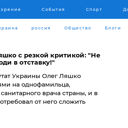
озрение
События
Спорт
Д
краина
россия
Общество
Блоги
яшко с резкой критикой: "Не
ди в отставку!"
тат Украины Олег Ляшко
ями на однофамильца,
санитарного врача страны, и в
отребовал от него сложить