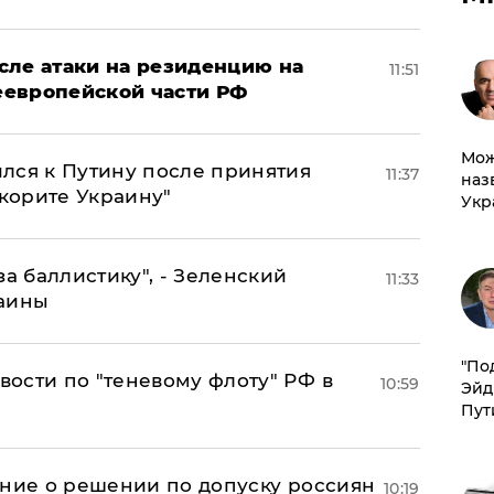
сле атаки на резиденцию на
11:51
неевропейской части РФ
Мож
лся к Путину после принятия
11:37
наз
окорите Украину"
Укр
за баллистику", - Зеленский
11:33
раины
​"По
ости по "теневому флоту" РФ в
10:59
Эйд
Пут
ение о решении по допуску россиян
10:19