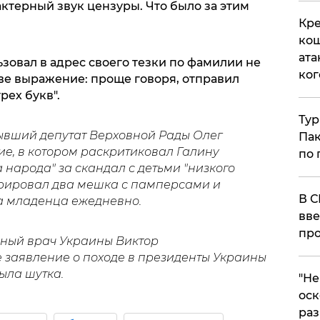
ктерный звук цензуры. Что было за этим
Кре
кош
ата
зовал в адрес своего тезки по фамилии не
ког
е выражение: проще говоря, отправил
рех букв".
Тур
ывший депутат Верховной Рады Олег
Пак
, в котором раскритиковал Галину
по 
 народа" за скандал с детьми "низкого
трировал два мешка с памперсами и
В С
на младенца ежедневно.
вве
про
рный врач Украины Виктор
 заявление о походе в президенты Украины
была шутка.
​"Н
оск
раз