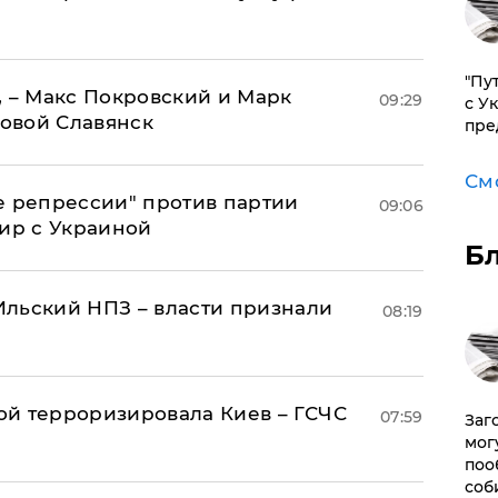
"Пу
, – Макс Покровский и Марк
09:29
с У
овой Славянск
пре
См
е репрессии" против партии
09:06
мир с Украиной
Б
льский НПЗ – власти признали
08:19
й терроризировала Киев – ГСЧС
07:59
Заг
мог
поо
соб