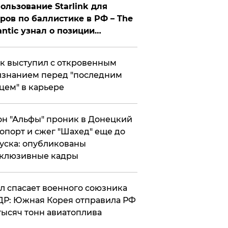
ользование Starlink для
ров по баллистике в РФ – The
antic узнал о позиции
знесмена
к выступил с откровенным
знанием перед "последним
цем" в карьере
н "Альфы" проник в Донецкий
опорт и сжег "Шахед" еще до
уска: опубликованы
склюзивные кадры
ул спасает военного союзника
Р: Южная Корея отправила РФ
тысяч тонн авиатоплива