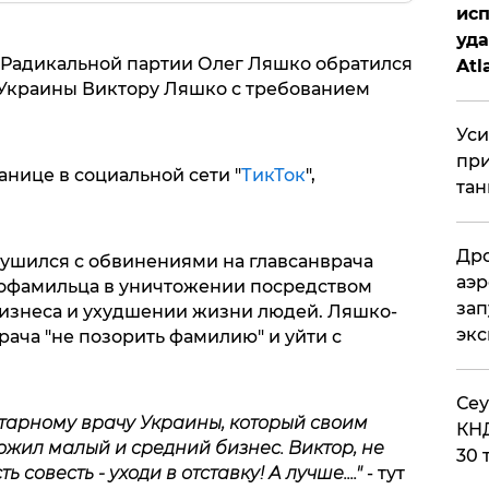
исп
уда
 Радикальной партии Олег Ляшко обратился
Atl
 Украины Виктору Ляшко с требованием
би
Уси
при
нице в социальной сети "
ТикТок
",
тан
Дро
ушился с обвинениями на главсанврача
аэр
нофамильца в уничтожении посредством
зап
бизнеса и ухудшении жизни людей. Ляшко-
эк
ача "не позорить фамилию" и уйти с
​Се
тарному врачу Украины, который своим
КНД
ил малый и средний бизнес. Виктор, не
30 
 совесть - уходи в отставку! А лучше...."
- тут