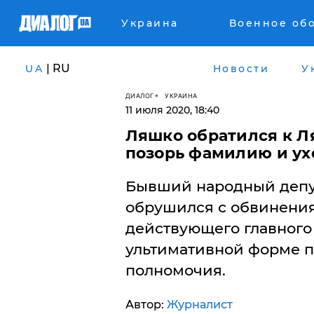
Украина
Военное об
| RU
UA
Новости
У
ДИАЛОГ
УКРАИНА
11 июля 2020, 18:40
Ляшко обратился к Л
позорь фамилию и ухо
Бывший народный депу
обрушился с обвинени
действующего главного 
ультимативной форме п
полномочия.
Автор:
Журналист