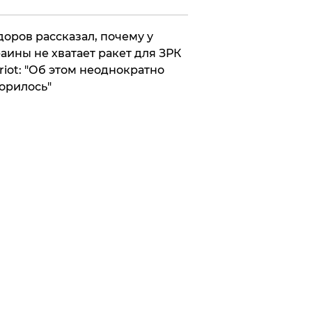
оров рассказал, почему у
аины не хватает ракет для ЗРК
riot: "Об этом неоднократно
орилось"