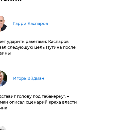
Гарри Каспаров
ет ударить ракетами: Каспаров
вал следующую цель Путина после
аины
Игорь Эйдман
дставит голову под табакерку", –
ман описал сценарий краха власти
ина