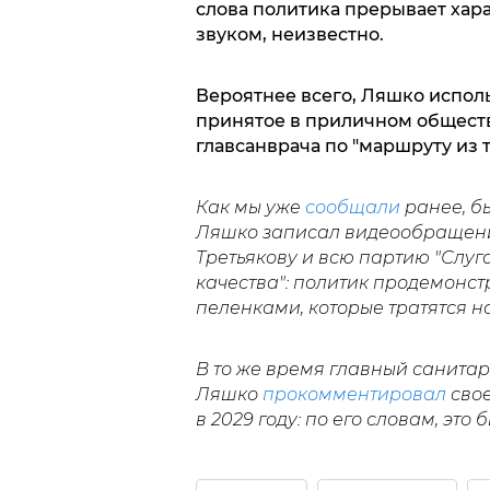
слова политика прерывает хара
звуком, неизвестно.
Вероятнее всего, Ляшко исполь
принятое в приличном обществ
главсанврача по "маршруту из т
Как мы уже
сообщали
ранее, б
Ляшко записал видеообращение
Третьякову и всю партию "Слуга
качества": политик продемонс
пеленками, которые тратятся 
В то же время главный санита
Ляшко
прокомментировал
свое
в 2029 году: по его словам, это 