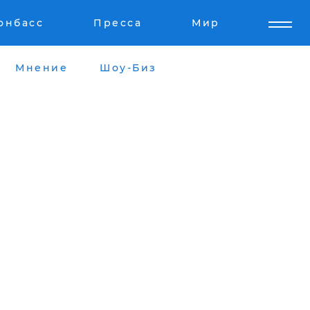
онбасс
Пресса
Мир
Мнение
Шоу-Биз