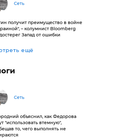
Сеть
тин получит преимущество в войне
краиной", – колумнист Bloomberg
достерег Запад от ошибки
отреть ещё
логи
Сеть
ородний объяснил, как Федорова
ут "использовать втемную",
бещав то, чего выполнять не
ираются