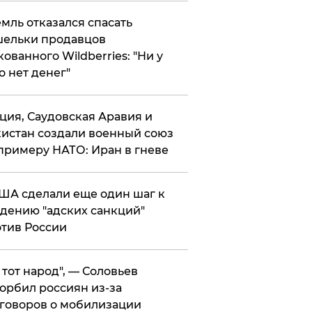
мль отказался спасать
ельки продавцов
кованного Wildberries: "Ни у
о нет денег"
ция, Саудовская Аравия и
истан создали военный союз
примеру НАТО: Иран в гневе
ША сделали еще один шаг к
дению "адских санкций"
тив России
е тот народ", — Соловьев
орбил россиян из-за
говоров о мобилизации