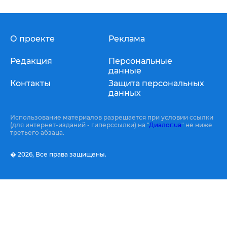
О проекте
Реклама
Редакция
Персональные
данные
Контакты
Защита персональных
данных
Использование материалов разрешается при условии ссылки
(для интернет-изданий - гиперссылки) на "
Диалог.ua
" не ниже
третьего абзаца.
� 2026,
Все права защищены.