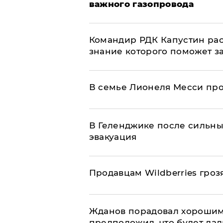
важного газопровода
Командир РДК Капустин рас
знание которого поможет з
В семье Лионеля Месси пр
В Геленджике после сильны
эвакуация
Продавцам Wildberries гроз
Жданов порадовал хорошим
предположил, что будет да