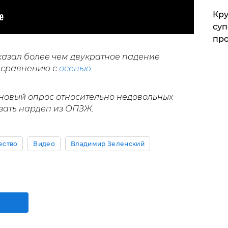
Кр
суп
про
казал более чем двукратное падение
о сравнению с
осенью
.
 новый опрос относительно недовольных
зать нардеп из ОПЗЖ.
ество
Видео
Владимир Зеленский