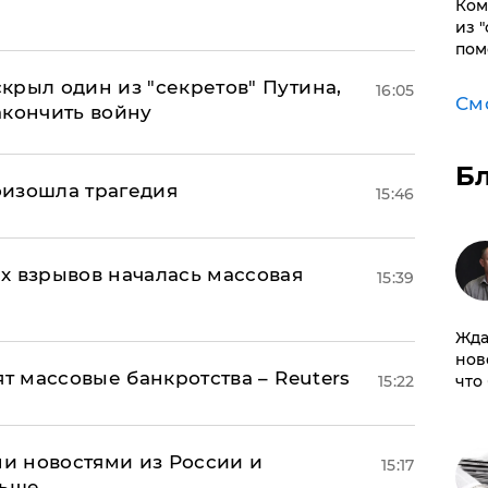
Ком
из 
пом
крыл один из "секретов" Путина,
16:05
См
акончить войну
Б
оизошла трагедия
15:46
х взрывов началась массовая
15:39
Жда
нов
ят массовые банкротства – Reuters
что
15:22
и новостями из России и
15:17
льше