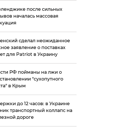
еленджике после сильных
ывов началась массовая
куация
енский сделал неожиданное
ное заявление о поставках
ет для Patriot в Украину
сти РФ пойманы на лжи о
становлении "сухопутного
та" в Крым
ержки до 12 часов: в Украине
ник транспортный коллапс на
езной дороге