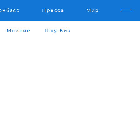
онбасс
Пресса
Мир
Мнение
Шоу-Биз