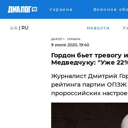
Украина
Военное об
| RU
UA
Новости
У
ДИАЛОГ
УКРАИНА
9 июля 2020, 19:40
Гордон бьет тревогу 
Медведчуку: ​"Уже 22
​Журналист Дмитрий Го
рейтинга партии ОПЗЖ 
пророссийских настрое