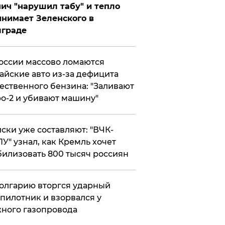
ич "нарушил табу" и тепло
нимает Зеленского в
лграде
оссии массово ломаются
айские авто из-за дефицита
ественного бензина: "Заливают
о-2 и убивают машину"
ски уже составляют: "ВЧК-
У" узнал, как Кремль хочет
илизовать 800 тысяч россиян
олгарию вторгся ударный
пилотник и взорвался у
ного газопровода