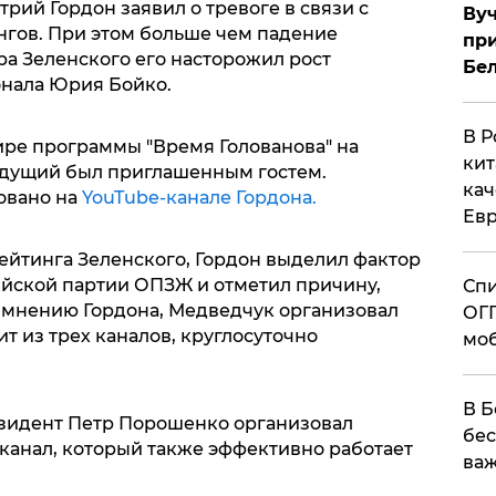
ий Гордон заявил о тревоге в связи с
Вуч
гов. При этом больше чем падение
при
а Зеленского его насторожил рост
Бе
онала Юрия Бойко.
В Р
ире программы "Время Голованова" на
кит
ведущий был приглашенным гостем.
кач
овано на
YouTube-канале Гордона.
Евр
ейтинга Зеленского, Гордон выделил фактор
йской партии ОПЗЖ и отметил причину,
Спи
о мнению Гордона, Медведчук организовал
ОГП
т из трех каналов, круглосуточно
моб
В Б
езидент Петр Порошенко организовал
бес
анал, который также эффективно работает
важ