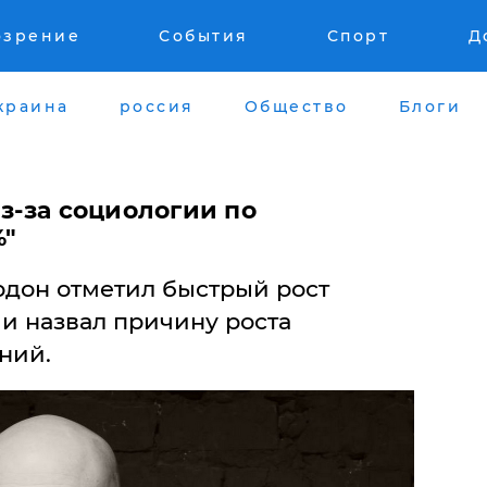
озрение
События
Спорт
Д
краина
россия
Общество
Блоги
из-за социологии по
%"
рдон отметил быстрый рост
и назвал причину роста
ний.