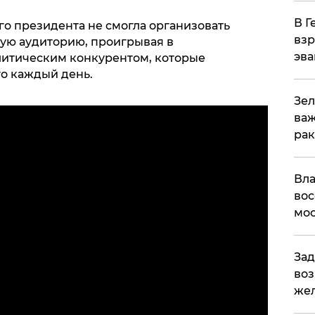
В Г
о президента не смогла организовать
взр
ную аудиторию, проигрывая в
эва
итическим конкурентом, которые
о каждый день.
Зел
важ
рак
Вла
вос
мос
Зад
воз
жел