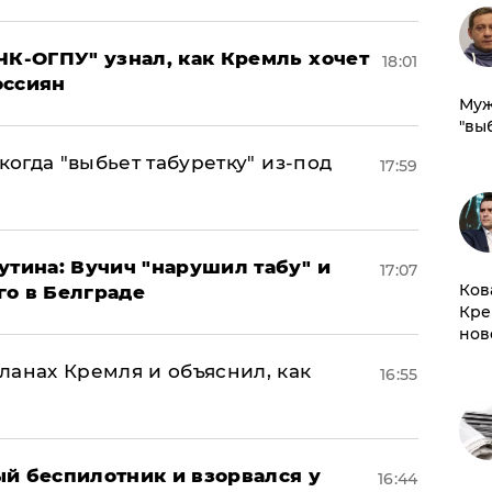
ЧК-ОГПУ" узнал, как Кремль хочет
18:01
оссиян
Муж
"вы
когда "выбьет табуретку" из-под
17:59
утина: Вучич "нарушил табу" и
17:07
Ков
го в Белграде
Кре
нов
ланах Кремля и объяснил, как
16:55
ый беспилотник и взорвался у
16:44