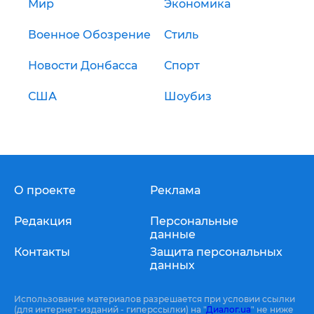
Мир
Экономика
Военное Обозрение
Стиль
Новости Донбасса
Спорт
США
Шоубиз
О проекте
Реклама
Редакция
Персональные
данные
Контакты
Защита персональных
данных
Использование материалов разрешается при условии ссылки
(для интернет-изданий - гиперссылки) на "
Диалог.ua
" не ниже