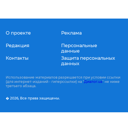
О проекте
Реклама
Редакция
Персональные
данные
Контакты
Защита персональных
данных
Использование материалов разрешается при условии ссылки
(для интернет-изданий - гиперссылки) на "
Диалог.ua
" не ниже
третьего абзаца.
� 2026,
Все права защищены.