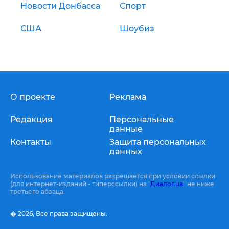
Новости Донбасса
Спорт
США
Шоубиз
О проекте
Реклама
Редакция
Персональные
данные
Контакты
Защита персональных
данных
Использование материалов разрешается при условии ссылки
(для интернет-изданий - гиперссылки) на "
Диалог.ua
" не ниже
третьего абзаца.
� 2026,
Все права защищены.