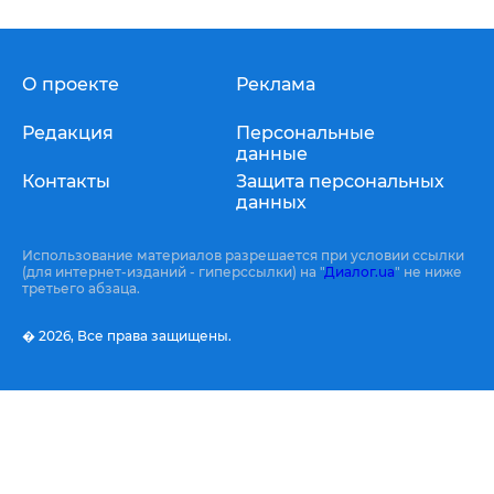
О проекте
Реклама
Редакция
Персональные
данные
Контакты
Защита персональных
данных
Использование материалов разрешается при условии ссылки
(для интернет-изданий - гиперссылки) на "
Диалог.ua
" не ниже
третьего абзаца.
� 2026,
Все права защищены.