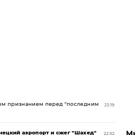
ным признанием перед "последним
23:19
М
нецкий аэропорт и сжег "Шахед"
22:52