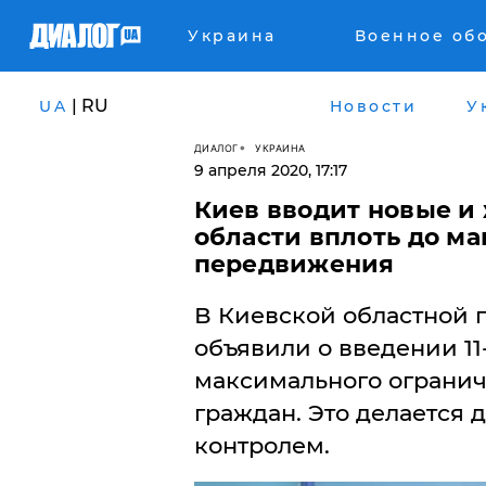
Украина
Военное об
| RU
UA
Новости
У
ДИАЛОГ
УКРАИНА
9 апреля 2020, 17:17
Киев вводит новые и
области вплоть до м
передвижения
В Киевской областной 
объявили о введении 11
максимального ограни
граждан. Это делается 
контролем.