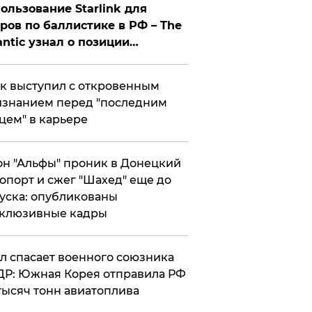
ользование Starlink для
ров по баллистике в РФ – The
antic узнал о позиции
знесмена
к выступил с откровенным
знанием перед "последним
цем" в карьере
н "Альфы" проник в Донецкий
опорт и сжег "Шахед" еще до
уска: опубликованы
склюзивные кадры
ул спасает военного союзника
Р: Южная Корея отправила РФ
тысяч тонн авиатоплива