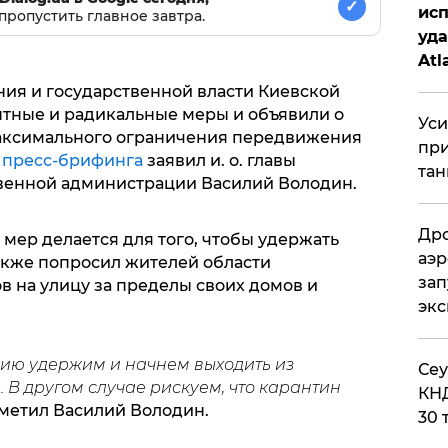
✓
исп
пропустить главное завтра.
уда
Atl
би
ия и государственной власти Киевской
тные и радикальные меры и объявили о
Уси
аксимального ограничения передвижения
при
я
пресс-брифинга
заявил и. о. главы
тан
твенной администрации Василий Володин.
Дро
мер делается для того, чтобы удержать
аэр
акже попросил жителей области
зап
в на улицу за пределы своих домов и
эк
ацию удержим и начнем выходить из
​Се
. В другом случае рискуем, что карантин
КНД
тметил Василий Володин.
30 