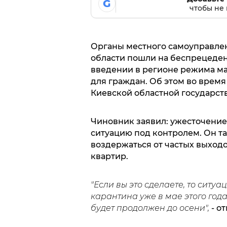
G
чтобы не 
Органы местного самоуправлен
области пошли на беспрецеден
введении в регионе режима м
для граждан. Об этом во врем
Киевской областной государс
Чиновник заявил: ужесточение 
ситуацию под контролем. Он т
воздержаться от частых выходо
квартир.
"Е
сли вы это сделаете, то ситу
карантина уже в мае этого года
будет продолжен до осени",
- о