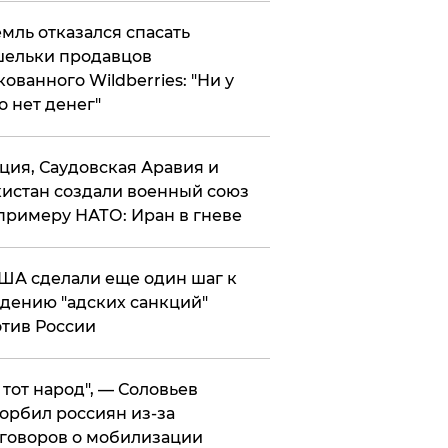
мль отказался спасать
ельки продавцов
кованного Wildberries: "Ни у
о нет денег"
ция, Саудовская Аравия и
истан создали военный союз
примеру НАТО: Иран в гневе
ША сделали еще один шаг к
дению "адских санкций"
тив России
е тот народ", — Соловьев
орбил россиян из-за
говоров о мобилизации