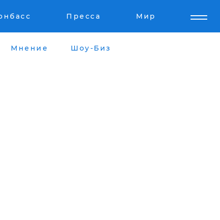
онбасс
Пресса
Мир
Мнение
Шоу-Биз