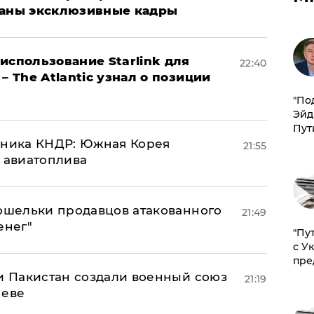
ваны эксклюзивные кадры
использование Starlink для
22:40
– The Atlantic узнал о позиции
​"По
Эйд
Пут
юзника КНДР: Южная Корея
21:55
н авиатоплива
кошельки продавцов атакованного
21:49
енег"
"Пу
с У
пре
 и Пакистан создали военный союз
21:19
неве