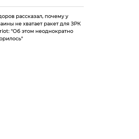
оров рассказал, почему у
аины не хватает ракет для ЗРК
riot: "Об этом неоднократно
орилось"