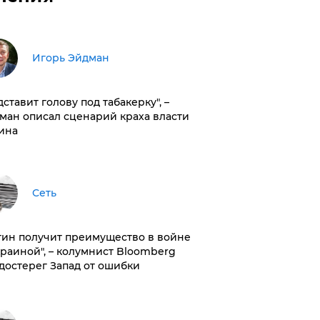
Игорь Эйдман
дставит голову под табакерку", –
ман описал сценарий краха власти
ина
Сеть
тин получит преимущество в войне
краиной", – колумнист Bloomberg
достерег Запад от ошибки