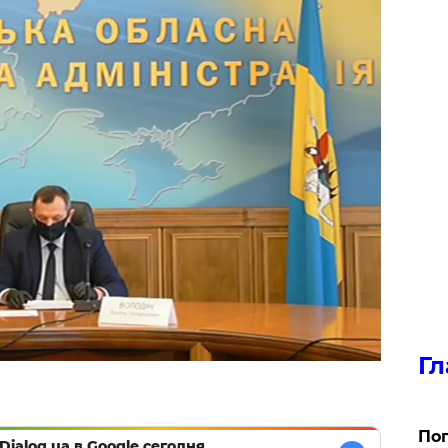
Гл
Поп
Dialog.ua в Google сегодня,