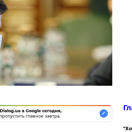
Гл
Dialog.ua в Google сегодня,
✓
пропустить главное завтра.
​"Х