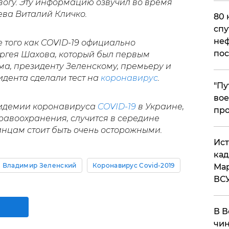
евогу. Эту информацию озвучил во время
ева Виталий Кличко.
80 
спу
неф
ле того как COVID-19 официально
пос
ргея Шахова, который был первым
а, президенту Зеленскому, премьеру и
идента сделали тест на
коронавирус
.
​"П
вое
эпидемии коронавируса
COVID-19
в Украине,
про
равоохранения, случится в середине
инцам стоит быть очень осторожными.
​Ис
кад
Владимир Зеленский
Коронавирус Covid-2019
Мар
ВС
В В
чин