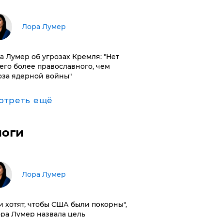
​Лора Лумер
а Лумер об угрозах Кремля: "Нет
его более православного, чем
оза ядерной войны"
отреть ещё
логи
​Лора Лумер
и хотят, чтобы США были покорны",
ора Лумер назвала цель