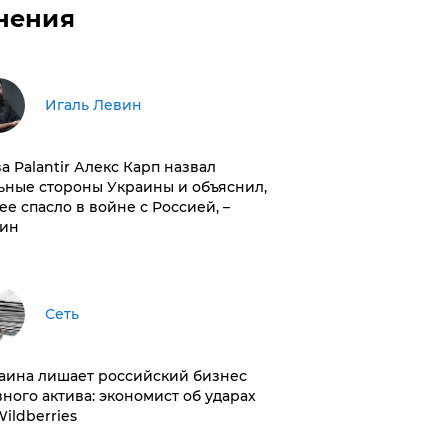
нения
Игаль Левин
ва Palantir Алекс Карп назвал
ьные стороны Украины и объяснил,
 ее спасло в войне с Россией, –
ин
Сеть
раина лишает российский бизнес
вного актива: экономист об ударах
Wildberries