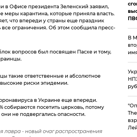
сго
ии в Офисе президента Зеленский заявил,
выс
е меры карантина, которые приняла власть.
ПВ
яет, что впереди у страны еще праздник
 все ограничения. Об этом сообщила пресс-
В М
вто
лок вопросов был посвящен Пасхе и тому,
им
краинцы.
Укр
нцы такие ответственные и абсолютное
НПЗ
 высокие риски эпидемии.
ру
коронавируса в Украине еще впереди.
"Оп
 % собираются посетить церковь, потому
The
 они не подвергались опасности.
взр
Ле
я лавра - новый очаг распространения