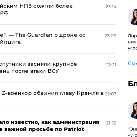
ийским НПЗ сожгли более
23:14
 РФ
е", — The Guardian о дроне со
23:06
Лор
ейпцига
нич
угр
См
 спутники засняли крупное
22:21
ань после атаки ВСУ
Б
й Z-военкор обвинил главу Кремля в
22:07
ало известно, как администрация
21:52
в важной просьбе по Patriot
"Он
– Л