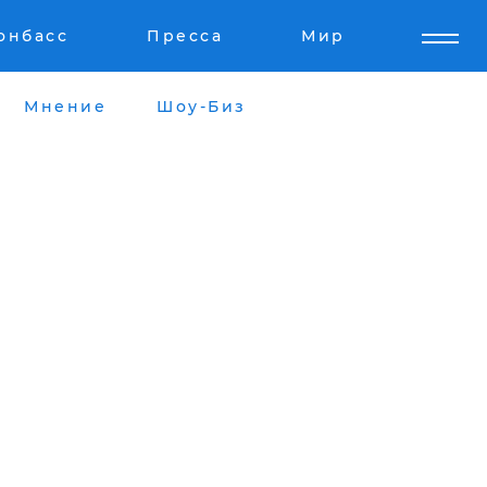
онбасс
Пресса
Мир
Мнение
Шоу-Биз