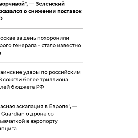
ворчивой", — Зеленский
казался о снижении поставок
О
оскве за день похоронили
рого генерала – стало известно
я
аинские удары по российским
 сожгли более триллиона
блей бюджета РФ
асная эскалация в Европе", —
 Guardian о дроне со
ывчаткой в аэропорту
йпцига