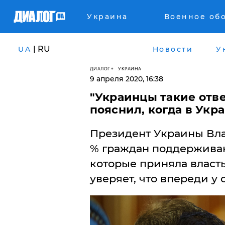
Украина
Военное об
| RU
UA
Новости
У
ДИАЛОГ
УКРАИНА
9 апреля 2020, 16:38
"Украинцы такие отве
пояснил, когда в Укр
Президент Украины Вла
% граждан поддерживаю
которые приняла власть
уверяет, что впереди у