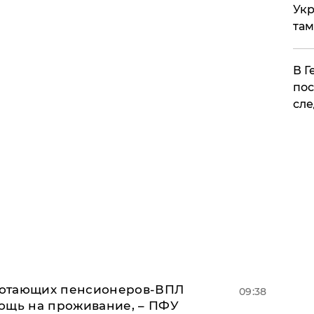
Укр
там
​В 
пос
сле
аботающих пенсионеров-ВПЛ
09:38
ощь на проживание, – ПФУ