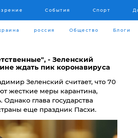
озрение
События
Спорт
Д
краина
россия
Общество
Блоги
тственные", - Зеленский
аине ждать пик коронавируса
димир Зеленский считает, что 70
т жесткие меры карантина,
. Однако глава государства
 страны еще праздник Пасхи.