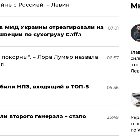
М
ойне с Россией, – Левин
 в МИД Украины отреагировали на
07:01
Швеции по сухогрузу Caffa
Гла
 покорны", – Лора Лумер назвала
06:57
сил
ля
что
Лев
били НПЗ, входящий в ТОП-5
05:56
ли второго генерала – стало
23:49
​Ук
гла
по 