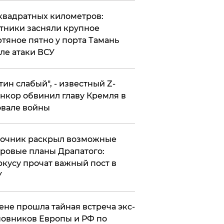
квадратных километров:
тники засняли крупное
тяное пятно у порта Тамань
ле атаки ВСУ
утин слабый", - известный Z-
нкор обвинил главу Кремля в
вале войны
точник раскрыл возможные
ровые планы Драпатого:
кусу прочат важный пост в
У
ене прошла тайная встреча экс-
овников Европы и РФ по