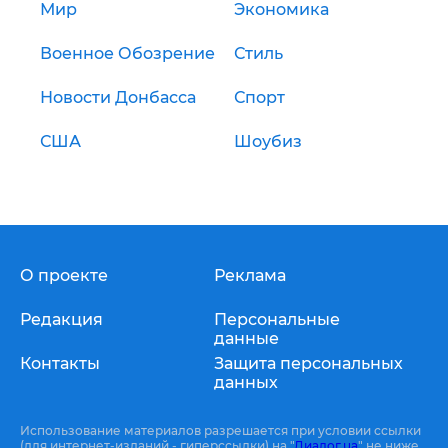
Мир
Экономика
Военное Обозрение
Стиль
Новости Донбасса
Спорт
США
Шоубиз
О проекте
Реклама
Редакция
Персональные
данные
Контакты
Защита персональных
данных
Использование материалов разрешается при условии ссылки
(для интернет-изданий - гиперссылки) на "
Диалог.ua
" не ниже