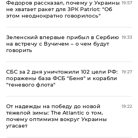
Федоров рассказал, почему у Украины
19:57
не хватает ракет для ЗРК Patriot: "Об
этом неоднократно говорилось"
Зеленский впервые прибыл в Сербию
19:33
на встречу с Вучичем – о чем будут
говорить
СБС за 2 дня уничтожили 102 цели РФ:
19:27
поражены база ФСБ "Беня" и корабли
"теневого флота"
От надежды на победу до новой
19:22
тяжелой зимы: The Atlantic о том,
почему оптимизм вокруг Украины
угасает