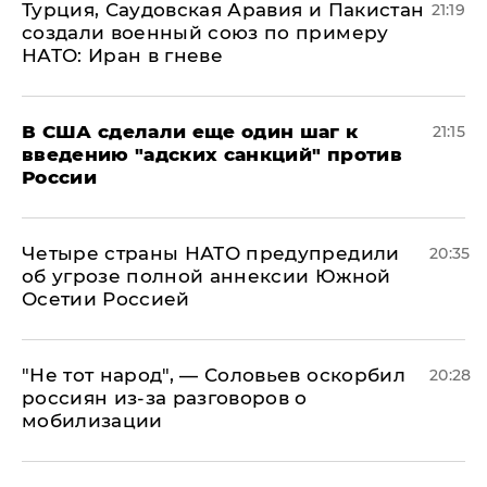
Турция, Саудовская Аравия и Пакистан
21:19
создали военный союз по примеру
НАТО: Иран в гневе
В США сделали еще один шаг к
21:15
введению "адских санкций" против
России
Четыре страны НАТО предупредили
20:35
об угрозе полной аннексии Южной
Осетии Россией
​"Не тот народ", — Соловьев оскорбил
20:28
россиян из-за разговоров о
мобилизации