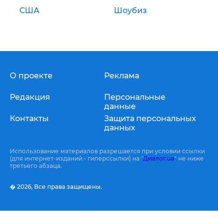
США
Шоубиз
О проекте
Реклама
Редакция
Персональные
данные
Контакты
Защита персональных
данных
Использование материалов разрешается при условии ссылки
(для интернет-изданий - гиперссылки) на "
Диалог.ua
" не ниже
третьего абзаца.
� 2026,
Все права защищены.