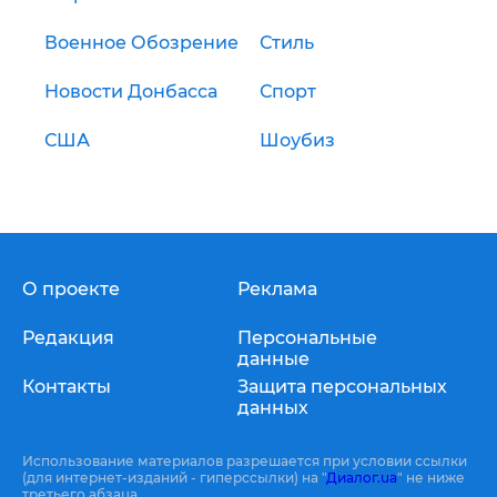
Военное Обозрение
Стиль
Новости Донбасса
Спорт
США
Шоубиз
О проекте
Реклама
Редакция
Персональные
данные
Контакты
Защита персональных
данных
Использование материалов разрешается при условии ссылки
(для интернет-изданий - гиперссылки) на "
Диалог.ua
" не ниже
третьего абзаца.