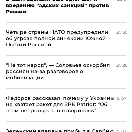
введению "адских санкций" против
России
Четыре страны НАТО предупредили
20:35
об угрозе полной аннексии Южной
Осетии Россией
​"Не тот народ", — Соловьев оскорбил
20:28
россиян из-за разговоров о
мобилизации
Федоров рассказал, почему у Украины
19:57
не хватает ракет для ЗРК Patriot: "Об
этом неоднократно говорилось"
Зеленский впервые прибыл в Сербию
19:33