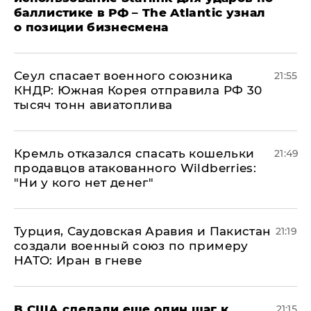
баллистике в РФ – The Atlantic узнал
о позиции бизнесмена
​Сеул спасает военного союзника
21:55
КНДР: Южная Корея отправила РФ 30
тысяч тонн авиатоплива
Кремль отказался спасать кошельки
21:49
продавцов атакованного Wildberries:
"Ни у кого нет денег"
Турция, Саудовская Аравия и Пакистан
21:19
создали военный союз по примеру
НАТО: Иран в гневе
В США сделали еще один шаг к
21:15