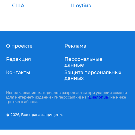
США
Шоубиз
О проекте
Реклама
Редакция
Персональные
данные
Контакты
Защита персональных
данных
Использование материалов разрешается при условии ссылки
(для интернет-изданий - гиперссылки) на "
Диалог.ua
" не ниже
третьего абзаца.
� 2026,
Все права защищены.