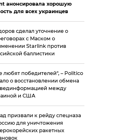
nt анонсировала хорошую
ость для всех украинцев
оров сделал уточнение о
еговорах с Маском о
менении Starlink против
сийской баллистики
се любят победителей", – Politico
ало о восстановлении обмена
звединформацией между
раиной и США
ад призвали к рейду спецназа
оссию для уничтожения
ерокорейских ракетных
ановок