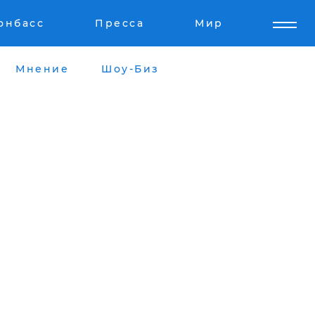
онбасс
Пресса
Мир
Мнение
Шоу-Биз