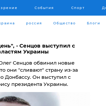
озрение
События
Спорт
Д
краина
россия
Общество
Блоги
ень", - Сенцов выступил с
властям Украины
Олег Сенцов обвинил новые
то они "сливают" страну из-за
о Донбассу. Он выступил с
ису президента Украины.