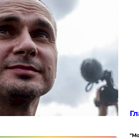
Гл
"Мо