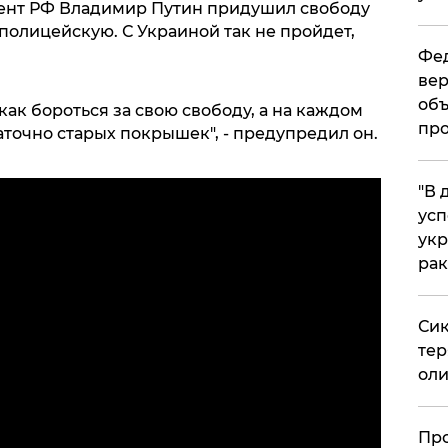
ент РФ Владимир Путин придушил свободу
 полицейскую. С Украиной так не пройдет,
Фед
вер
объ
 как бороться за свою свободу, а на каждом
про
точно старых покрышек", - предупредил он.
​"В
усп
укр
рак
Сик
тер
оли
​Пр