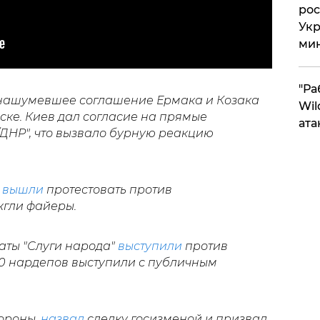
рос
Укр
ми
"Ра
 нашумевшее соглашение Ермака и Козака
Wil
ске. Киев дал согласие на прямые
ата
/ДНР", что вызвало бурную реакцию
н
вышли
протестовать против
жгли файеры.
таты "Слуги народа"
выступили
против
30 нардепов выступили с публичным
тороны,
назвал
сделку госизменой и призвал