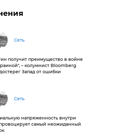
нения
Сеть
тин получит преимущество в войне
краиной", – колумнист Bloomberg
достерег Запад от ошибки
Сеть
иальную напряженность внутри
провоцирует самый неожиданный
ок