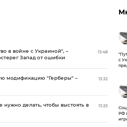
М
о в войне с Украиной", –
13:48
"Пу
стерег Запад от ошибки
с У
пре
ую модификацию "Герберы" –
13:32
е нужно делать, чтобы выстоять в
13:25
Соц
РФ 
игр