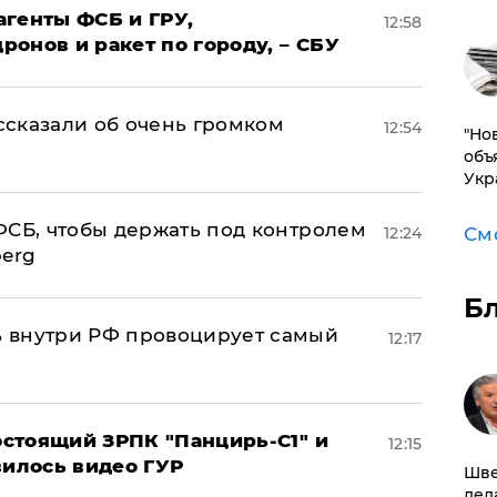
агенты ФСБ и ГРУ,
12:58
онов и ракет по городу, – СБУ
сказали об очень громком
12:54
"Но
объ
Укр
ФСБ, чтобы держать под контролем
12:24
См
berg
Б
 внутри РФ провоцирует самый
12:17
стоящий ЗРПК "Панцирь-С1" и
12:15
вилось видео ГУР
Шве
дел