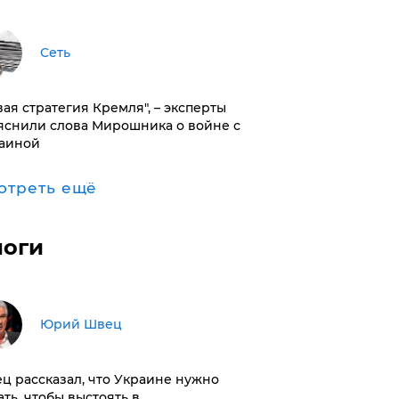
Сеть
вая стратегия Кремля", – эксперты
яснили слова Мирошника о войне с
аиной
отреть ещё
логи
Юрий Швец
ц рассказал, что Украине нужно
ать, чтобы выстоять в