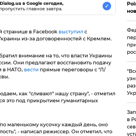
Dialog.ua в Google сегодня,
Poi
✓
пропустить главное завтра.
нов
Фед
й странице в Facebook
выступил
с
пер
краины из-за договоренностей с Кремлем.
при
рос
ратил внимание на то, что власти Украины
ссии. Они предлагают восстановить подачу
и в НАТО,
вести
прямые переговоры с "Л/
​"В
квы.
узн
ра
Ук
даем, как "сливают" нашу страну", - отметил
тся это под прикрытием гуманитарных
Зап
в Р
ь по маленькому кусочку каждый день, оно
сев
ость", - написал режиссер. Он отметил, что
уст