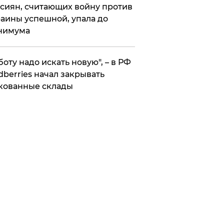
сиян, считающих войну против
аины успешной, упала до
нимума
боту надо искать новую", – в РФ
dberries начал закрывать
кованные склады