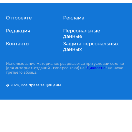
О проекте
Реклама
Редакция
Персональные
данные
Контакты
Защита персональных
данных
Использование материалов разрешается при условии ссылки
(для интернет-изданий - гиперссылки) на "
Диалог.ua
" не ниже
третьего абзаца.
� 2026,
Все права защищены.