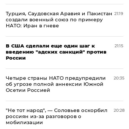
Турция, Саудовская Аравия и Пакистан
21:19
создали военный союз по примеру
НАТО: Иран в гневе
В США сделали еще один шаг к
21:15
введению "адских санкций" против
России
Четыре страны НАТО предупредили
20:35
об угрозе полной аннексии Южной
Осетии Россией
​"Не тот народ", — Соловьев оскорбил
20:28
россиян из-за разговоров о
мобилизации