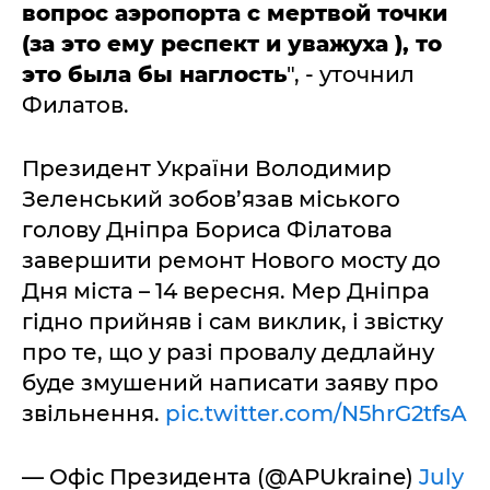
вопрос аэропорта с мертвой точки
(за это ему респект и уважуха ), то
это была бы наглость
", - уточнил
Филатов.
Президент України Володимир
Зеленський зобов’язав міського
голову Дніпра Бориса Філатова
завершити ремонт Нового мосту до
Дня міста – 14 вересня. Мер Дніпра
гідно прийняв і сам виклик, і звістку
про те, що у разі провалу дедлайну
буде змушений написати заяву про
звільнення.
pic.twitter.com/N5hrG2tfsA
— Офіс Президента (@APUkraine)
July