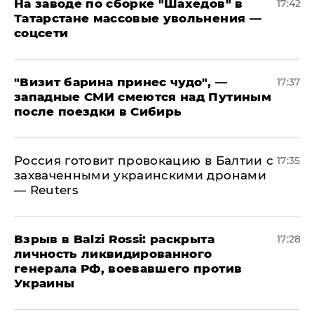
На заводе по сборке "Шахедов" в
17:42
Татарстане массовые увольнения —
соцсети
"Визит барина принес чудо", —
17:37
западные СМИ смеются над Путиным
после поездки в Сибирь
​Россия готовит провокацию в Балтии с
17:35
захваченными украинскими дронами
— Reuters
​Взрыв в Balzi Rossi: раскрыта
17:28
личность ликвидированного
генерала РФ, воевавшего против
Украины