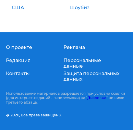
США
Шоубиз
О проекте
Реклама
Редакция
Персональные
данные
Контакты
Защита персональных
данных
Использование материалов разрешается при условии ссылки
(для интернет-изданий - гиперссылки) на "
Диалог.ua
" не ниже
третьего абзаца.
� 2026,
Все права защищены.