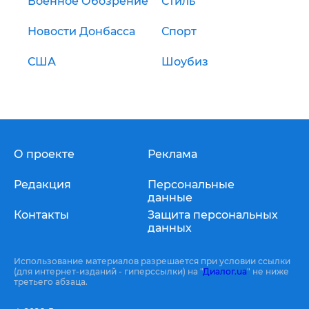
Военное Обозрение
Стиль
Новости Донбасса
Спорт
США
Шоубиз
О проекте
Реклама
Редакция
Персональные
данные
Контакты
Защита персональных
данных
Использование материалов разрешается при условии ссылки
(для интернет-изданий - гиперссылки) на "
Диалог.ua
" не ниже
третьего абзаца.