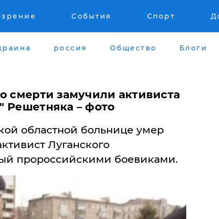
озрение
События
Спорт
Д
краина
россия
Общество
Блоги
до смерти замучили активиста
" Решетняка – фото
ской областной больнице умер
активист Луганского
ный пророссийскими боевиками.