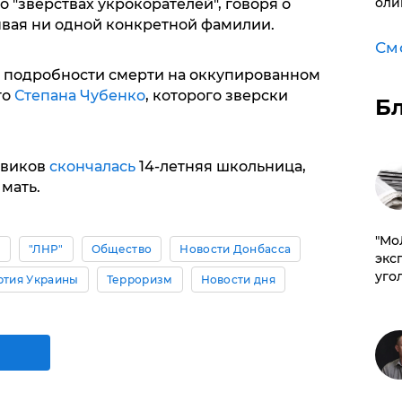
оли
о "зверствах укрокорателей", говоря о
зывая ни одной конкретной фамилии.
См
 подробности смерти на оккупированном
го
Степана Чубенко
, которого зверски
Б
.
евиков
скончалась
14-летняя школьница,
мать.
​"М
ы
"ЛНР"
Общество
Новости Донбасса
эксп
уго
ртия Украины
Терроризм
Новости дня