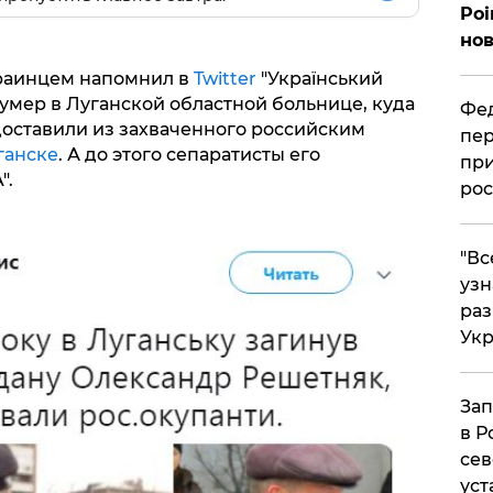
Poi
нов
украинцем напомнил в
Twitter
"Український
умер в Луганской областной больнице, куда
Фед
оставили из захваченного российским
пер
ганске
. А до этого сепаратисты его
при
".
рос
​"В
узн
ра
Ук
Зап
в Р
сев
уст