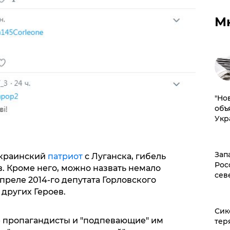
М
"Но
объ
Укр
Зап
украинский
патриот
с Луганска, гибель
Рос
в. Кроме него, можно назвать немало
сев
преле 2014-го депутата Горловского
 других Героев.
Сик
 пропагандисты и "подпевающие" им
тер