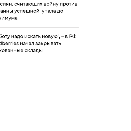
сиян, считающих войну против
аины успешной, упала до
нимума
боту надо искать новую", – в РФ
dberries начал закрывать
кованные склады