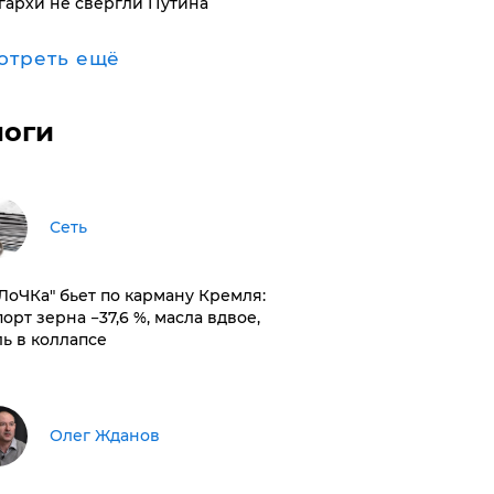
гархи не свергли Путина
отреть ещё
логи
Сеть
оЛоЧКа" бьет по карману Кремля:
орт зерна −37,6 %, масла вдвое,
ль в коллапсе
Олег Жданов