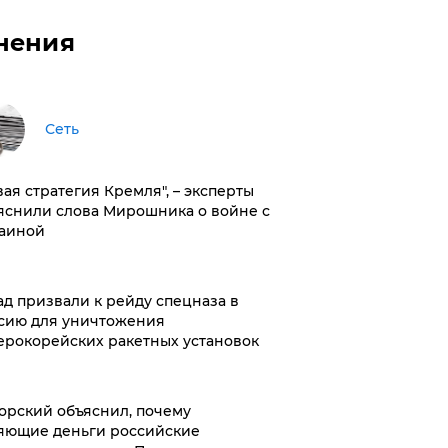
нения
Сеть
вая стратегия Кремля", – эксперты
яснили слова Мирошника о войне с
аиной
ад призвали к рейду спецназа в
сию для уничтожения
ерокорейских ракетных установок
орский объяснил, почему
яющие деньги российские