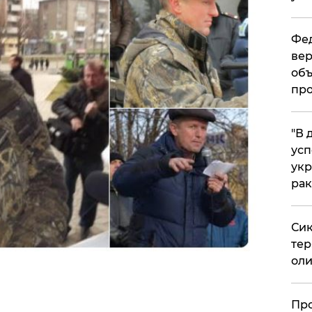
Фед
вер
объ
про
​"В
усп
укр
рак
Сик
тер
оли
​Пр