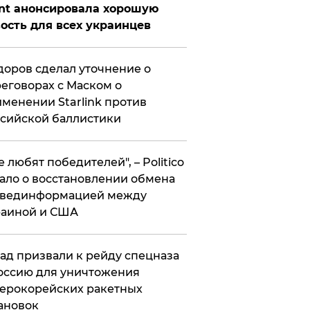
nt анонсировала хорошую
ость для всех украинцев
оров сделал уточнение о
еговорах с Маском о
менении Starlink против
сийской баллистики
се любят победителей", – Politico
ало о восстановлении обмена
звединформацией между
раиной и США
ад призвали к рейду спецназа
оссию для уничтожения
ерокорейских ракетных
ановок