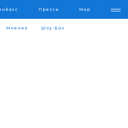
онбасс
Пресса
Мир
Мнение
Шоу-Биз