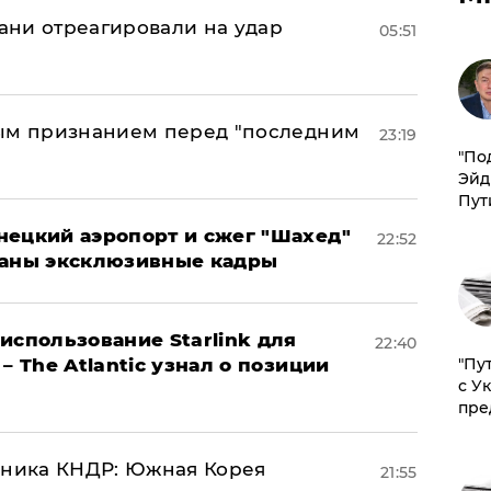
рани отреагировали на удар
05:51
ным признанием перед "последним
23:19
​"По
Эйд
Пут
нецкий аэропорт и сжег "Шахед"
22:52
ваны эксклюзивные кадры
использование Starlink для
22:40
"Пу
– The Atlantic узнал о позиции
с У
пре
юзника КНДР: Южная Корея
21:55