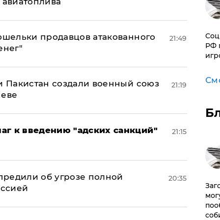
н авиатоплива
Соц
кошельки продавцов атакованного
21:49
РФ 
енег"
игр
См
 и Пакистан создали военный союз
21:19
неве
Б
аг к введению "адских санкций"
21:15
предили об угрозе полной
20:35
Заг
оссией
мог
поо
соб