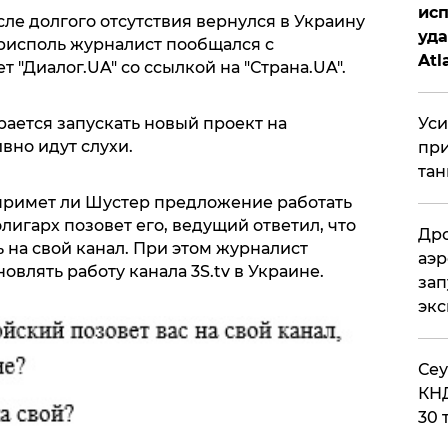
исп
ле долгого отсутствия вернулся в Украину
уда
орисполь журналист пообщался с
Atl
 "Диалог.UA" со ссылкой на "Страна.UA".
би
Уси
рается запускать новый проект на
вно идут слухи.
при
тан
 примет ли Шустер предложение работать
лигарх позовет его, ведущий ответил, что
Дро
 на свой канал. При этом журналист
аэр
овлять работу канала 3S.tv в Украине.
зап
эк
​Се
КНД
30 