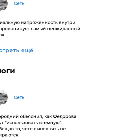
Сеть
иальную напряженность внутри
провоцирует самый неожиданный
ок
отреть ещё
логи
Сеть
ородний объяснил, как Федорова
ут "использовать втемную",
бещав то, чего выполнять не
ираются