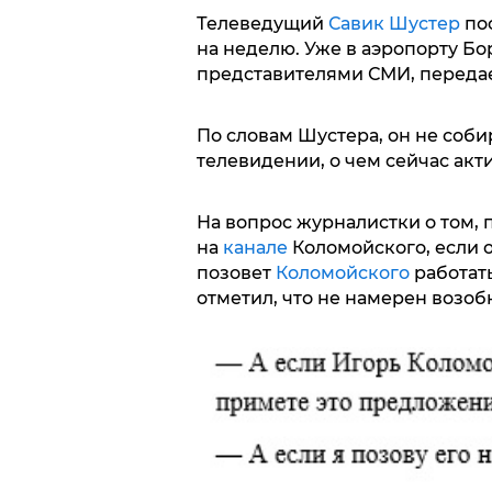
Телеведущий
Савик Шустер
пос
на неделю. Уже в аэропорту Б
представителями СМИ, передает
По словам Шустера, он не соби
телевидении, о чем сейчас акти
На вопрос журналистки о том,
на
канале
Коломойского, если о
позовет
Коломойского
работать
отметил, что не намерен возобн