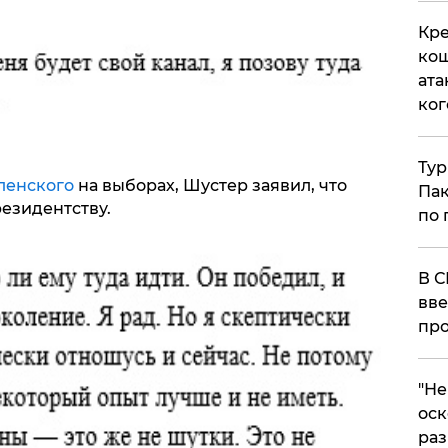
Кре
кош
ата
ког
Тур
ленского
на выборах, Шустер заявил, что
Пак
резидентству.
по 
В С
вве
про
​"Н
оск
раз