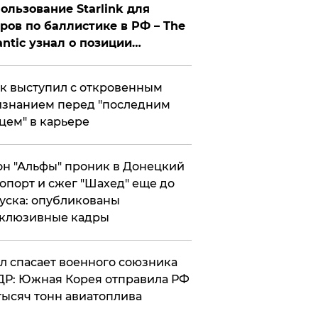
ользование Starlink для
ров по баллистике в РФ – The
antic узнал о позиции
знесмена
к выступил с откровенным
знанием перед "последним
цем" в карьере
н "Альфы" проник в Донецкий
опорт и сжег "Шахед" еще до
уска: опубликованы
склюзивные кадры
ул спасает военного союзника
Р: Южная Корея отправила РФ
тысяч тонн авиатоплива