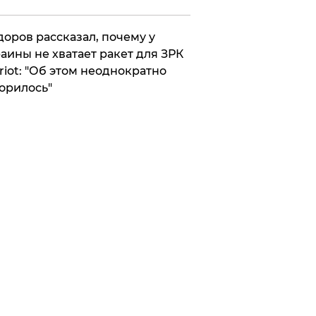
оров рассказал, почему у
аины не хватает ракет для ЗРК
riot: "Об этом неоднократно
орилось"