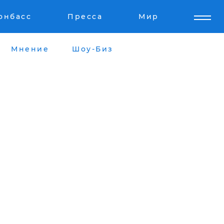
онбасс
Пресса
Мир
Мнение
Шоу-Биз