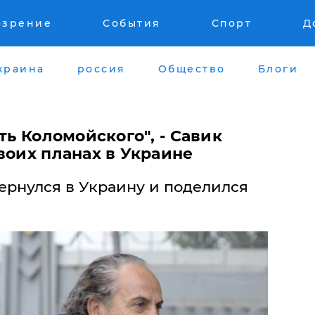
озрение
События
Спорт
Д
краина
россия
Общество
Блоги
ть Коломойского", - Савик
воих планах в Украине
ернулся в Украину и поделился