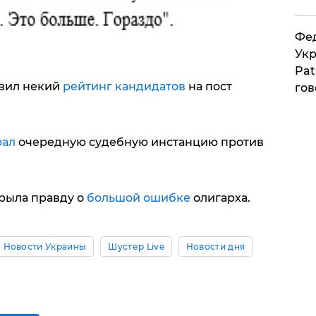
Фед
Укр
Pat
авил некий
рейтинг кандидатов
на пост
гов
рал
очередную судебную инстанцию против
крыла правду о
большой ошибке
олигарха.
Новости Украины
Шустер Live
Новости дня