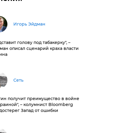
Игорь Эйдман
дставит голову под табакерку", –
ман описал сценарий краха власти
ина
Сеть
тин получит преимущество в войне
краиной", – колумнист Bloomberg
достерег Запад от ошибки