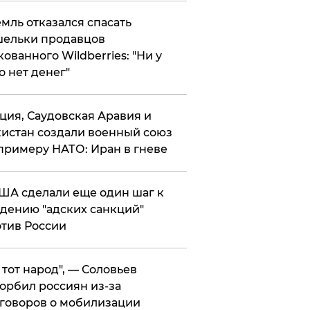
мль отказался спасать
ельки продавцов
кованного Wildberries: "Ни у
о нет денег"
ция, Саудовская Аравия и
истан создали военный союз
примеру НАТО: Иран в гневе
ША сделали еще один шаг к
дению "адских санкций"
тив России
е тот народ", — Соловьев
орбил россиян из-за
говоров о мобилизации