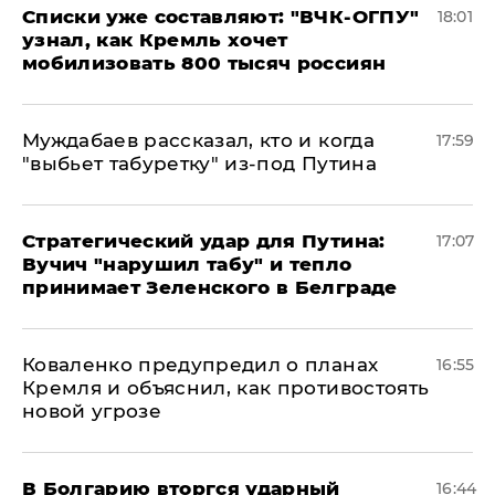
Списки уже составляют: "ВЧК-ОГПУ"
18:01
узнал, как Кремль хочет
мобилизовать 800 тысяч россиян
Муждабаев рассказал, кто и когда
17:59
"выбьет табуретку" из-под Путина
Стратегический удар для Путина:
17:07
Вучич "нарушил табу" и тепло
принимает Зеленского в Белграде
Коваленко предупредил о планах
16:55
Кремля и объяснил, как противостоять
новой угрозе
В Болгарию вторгся ударный
16:44