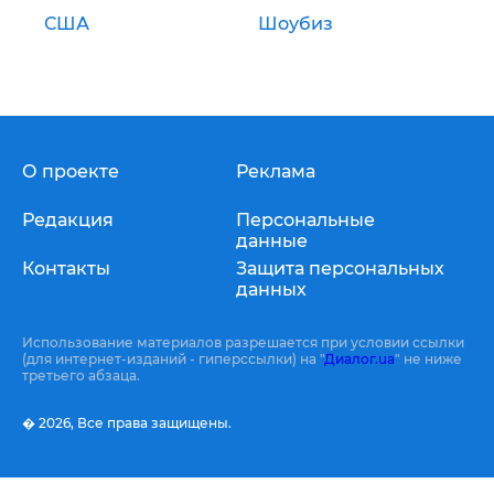
США
Шоубиз
О проекте
Реклама
Редакция
Персональные
данные
Контакты
Защита персональных
данных
Использование материалов разрешается при условии ссылки
(для интернет-изданий - гиперссылки) на "
Диалог.ua
" не ниже
третьего абзаца.
� 2026,
Все права защищены.