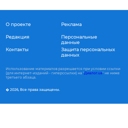
О проекте
Реклама
Редакция
Персональные
данные
Контакты
Защита персональных
данных
Использование материалов разрешается при условии ссылки
(для интернет-изданий - гиперссылки) на "
Диалог.ua
" не ниже
третьего абзаца.
� 2026,
Все права защищены.