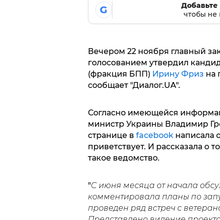
Добавьте 
G
чтобы не 
Вечером 22 ноября главный за
голосованием утвердил кандид
(фракция БПП)
Ирину Фриз
на 
сообщает "Диалог.UA".
Согласно имеющейся информац
министр Украины Владимир Гро
странице в
facebook
написала о
приветствует. И рассказала о 
такое ведомство.
"
С июня месяца от начала обс
комментировала планы по запу
проведен ряд встреч с ветера
Представлено видение проект