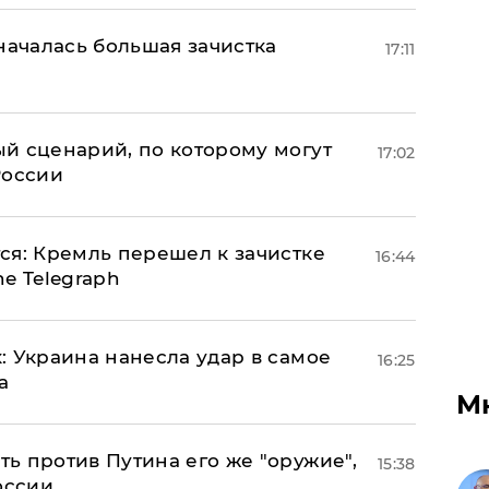
началась большая зачистка
17:11
й сценарий, по которому могут
17:02
России
ся: Кремль перешел к зачистке
16:44
e Telegraph
: Украина нанесла удар в самое
16:25
а
М
ь против Путина его же "оружие",
15:38
оссии