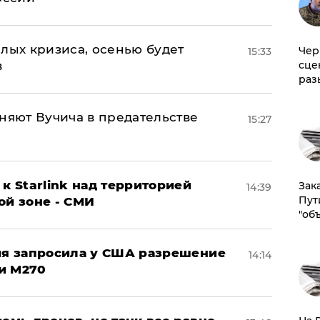
лых кризиса, осенью будет
Чер
15:33
в
сце
раз
няют Вучича в предательстве
15:27
к Starlink над территорией
Зак
14:39
Пут
ой зоне - СМИ
"об
ция запросила у США разрешение
14:14
и M270