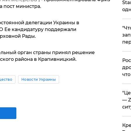
Sta
а пост министра.
одн
остоянной делегации Украины в
​"Ч
О Ее кандидатуру поддержали
зап
рховной Рады.
пер
ельный орган страны принял решение
ского района в Крапивницкий.
​Ро
дро
что
ество
Новости Украины
​"Ц
— Z
сит
​Кр