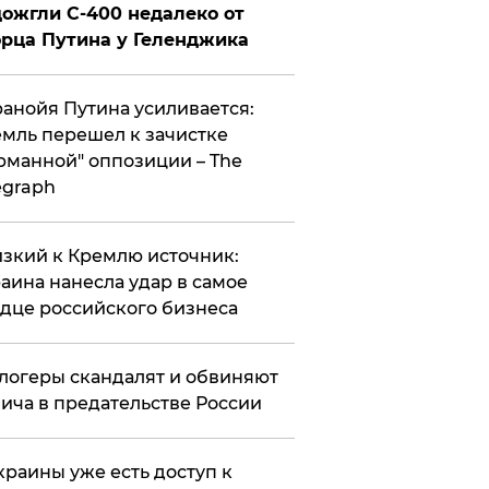
ожгли С-400 недалеко от
рца Путина у Геленджика
анойя Путина усиливается:
мль перешел к зачистке
рманной" оппозиции – The
egraph
зкий к Кремлю источник:
аина нанесла удар в самое
дце российского бизнеса
логеры скандалят и обвиняют
ича в предательстве России
краины уже есть доступ к