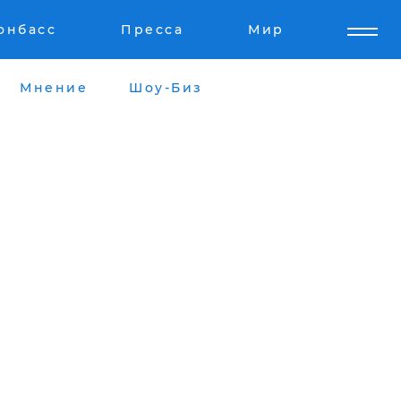
онбасс
Пресса
Мир
Мнение
Шоу-Биз