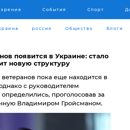
озрение
События
Спорт
Д
краина
россия
Общество
Блоги
ов появится в Украине: стало
вит новую структуру
 ветеранов пока еще находится в
однако с руководителем
 определились, проголосовав за
енную Владимиром Гройсманом.