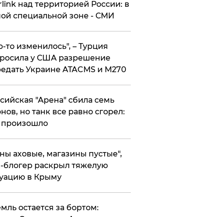
rlink над территорией России: в
ой специальной зоне - СМИ
то-то изменилось", – Турция
росила у США разрешение
едать Украине ATACMS и M270
ссийская "Арена" сбила семь
нов, но танк все равно сгорел:
 произошло
ены аховые, магазины пустые",
-блогер раскрыл тяжелую
уацию в Крыму
емль остается за бортом: