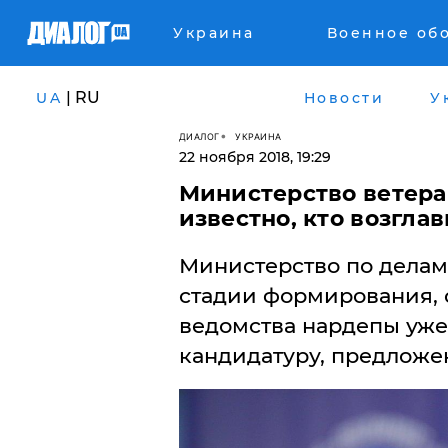
Украина
Военное об
| RU
UA
Новости
У
ДИАЛОГ
УКРАИНА
22 ноября 2018, 19:29
Министерство ветеран
известно, кто возгла
Министерство по делам
стадии формирования, 
ведомства нардепы уже
кандидатуру, предлож