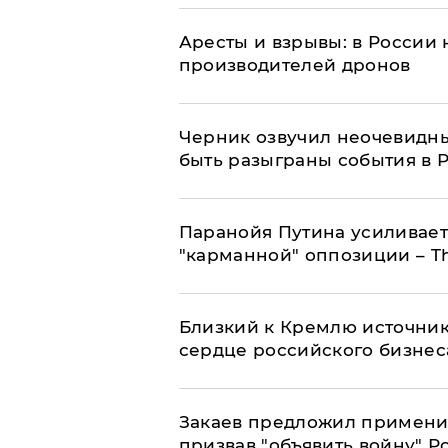
Аресты и взрывы: в России 
производителей дронов
Черник озвучил неочевидны
быть разыграны события в 
Паранойя Путина усиливает
"карманной" оппозиции – Th
Близкий к Кремлю источник
сердце российского бизнес
Закаев предложил применит
призвав "объявить войну" Р