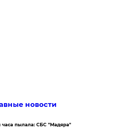
авные новости
 часа пылала: СБС "Мадяра"