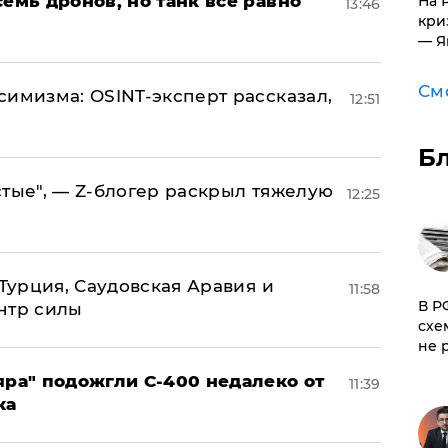
семь дронов, но танк все равно
На 
13:46
кри
— Я
См
симизма: OSINT-эксперт рассказал,
12:51
Б
стые", — Z-блогер раскрыл тяжелую
12:25
 Турция, Саудовская Аравия и
11:58
​В 
нтр силы
схе
не 
яра" подожгли С-400 недалеко от
11:39
ка