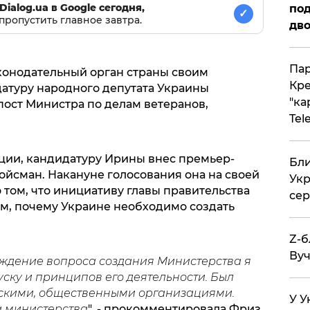
Dialog.ua в Google сегодня,
под
✓
пропустить главное завтра.
дво
Пар
конодательный орган страны своим
Кре
атуру народного депутата Украины
"ка
пост Министра по делам ветеранов,
Tel
ии, кандидатуру Ирины внес премьер-
Бли
йсман. Накануне голосования она на своей
Укр
 том, что инициативу главы правительства
сер
том, почему Украине необходимо создать
Z-б
Вуч
уждение вопроса создания Министерства я
ску и принципов его деятельности. Был
нскими, общественными организациями.
У У
а министерства
", - прокомментировала Фриз