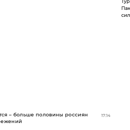
Тур
Пак
си
тся – больше половины россиян
17:14
ережений