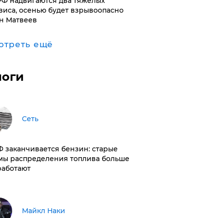
РФ надвигаются два тяжелых
зиса, осенью будет взрывоопасно
н Матвеев
отреть ещё
логи
Сеть
РФ заканчивается бензин: старые
мы распределения топлива больше
работают
Майкл Наки