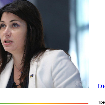
Гл
Три