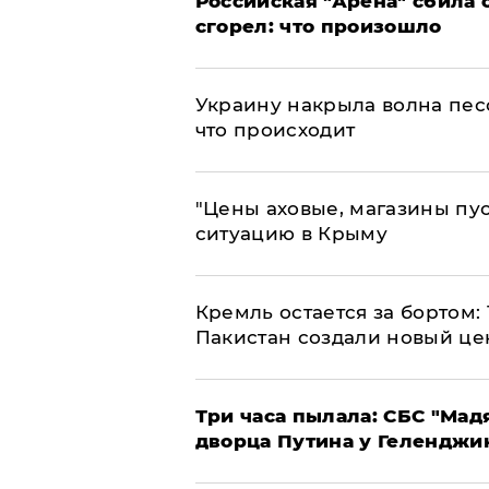
​Российская "Арена" сбила 
сгорел: что произошло
​Украину накрыла волна пес
что происходит
​"Цены аховые, магазины пу
ситуацию в Крыму
​Кремль остается за бортом:
Пакистан создали новый це
Три часа пылала: СБС "Мад
дворца Путина у Геленджи