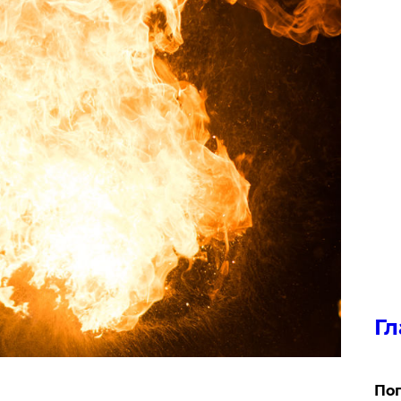
Гл
Поп