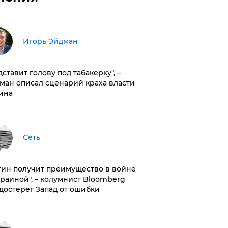
Игорь Эйдман
дставит голову под табакерку", –
ман описал сценарий краха власти
ина
Сеть
тин получит преимущество в войне
краиной", – колумнист Bloomberg
достерег Запад от ошибки