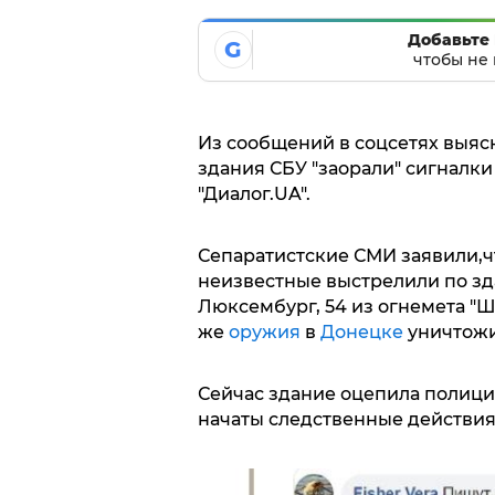
Добавьте 
G
чтобы не 
Из сообщений в соцсетях выясн
здания СБУ "заорали" сигналки
"Диалог.UA".
Сепаратистские СМИ заявили,чт
неизвестные выстрелили по зд
Люксембург, 54 из огнемета "Шм
же
оружия
в
Донецке
уничтожи
Сейчас здание оцепила полици
начаты следственные действия