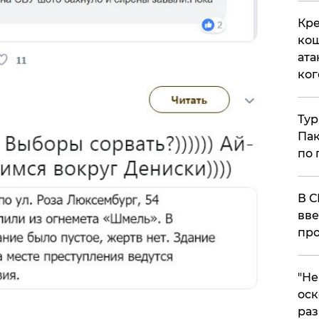
Кре
кош
ата
ког
Тур
Пак
по 
В С
вве
про
​"Н
оск
раз