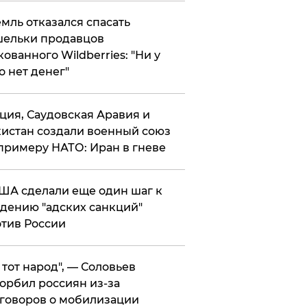
мль отказался спасать
ельки продавцов
кованного Wildberries: "Ни у
о нет денег"
ция, Саудовская Аравия и
истан создали военный союз
примеру НАТО: Иран в гневе
ША сделали еще один шаг к
дению "адских санкций"
тив России
е тот народ", — Соловьев
орбил россиян из-за
говоров о мобилизации