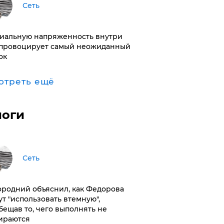
Сеть
иальную напряженность внутри
провоцирует самый неожиданный
ок
отреть ещё
логи
Сеть
ородний объяснил, как Федорова
ут "использовать втемную",
бещав то, чего выполнять не
ираются