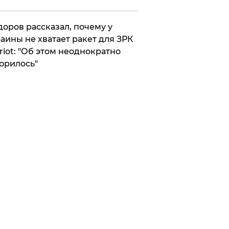
оров рассказал, почему у
аины не хватает ракет для ЗРК
riot: "Об этом неоднократно
орилось"