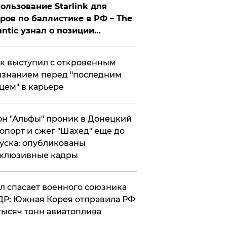
ользование Starlink для
ров по баллистике в РФ – The
antic узнал о позиции
знесмена
к выступил с откровенным
знанием перед "последним
цем" в карьере
н "Альфы" проник в Донецкий
опорт и сжег "Шахед" еще до
уска: опубликованы
склюзивные кадры
ул спасает военного союзника
Р: Южная Корея отправила РФ
тысяч тонн авиатоплива