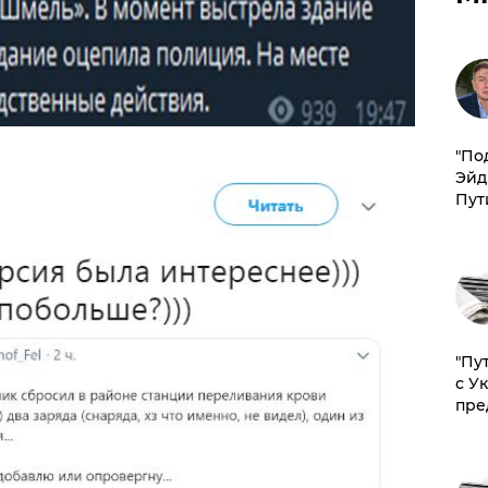
​"По
Эйд
Пут
"Пу
с У
пре