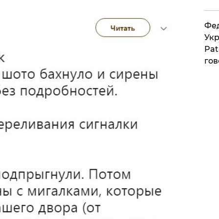
Фед
Укр
Pat
гов