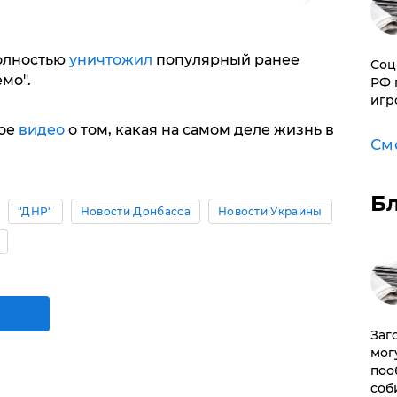
олностью
уничтожил
популярный ранее
Соц
мо".
РФ 
игр
вое
видео
о том, какая на самом деле жизнь в
См
Б
"ДНР"
Новости Донбасса
Новости Украины
Заг
мог
поо
соб