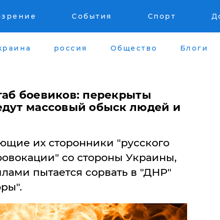
озрение
События
Спорт
Д
краина
россия
Общество
Блоги
таб боевиков: перекрыты
едут массовый обыск людей и
щие их сторонники "русского
ровокации" со стороны Украины,
лами пытается сорвать в "ДНР"
ры".