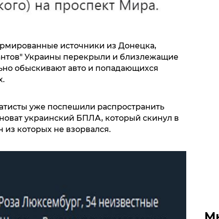
ормированные источники из Донецка,
антов" Украины перекрыли и близлежащие
льно обыскивают авто и попадающихся
х.
атисты уже поспешили распространить
иноват украинский БПЛА, который скинул в
н из которых не взорвался.
М