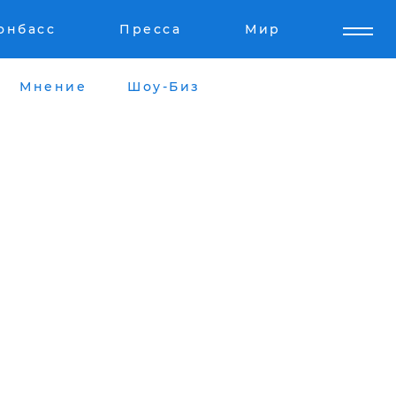
онбасс
Пресса
Мир
Мнение
Шоу-Биз