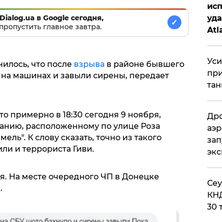
исп
уда
Dialog.ua в Google сегодня,
✓
пропустить главное завтра.
Atl
би
Уси
илось, что после
взрыва
в районе бывшего
при
 на машинах и завыли сирены, передает
тан
о примерно в 18:30 сегодня 9 ноября,
Дро
анию, расположенному по улице Роза
аэр
ель". К слову сказать, точно из такого
зап
ли и террориста Гиви.
эк
я. На месте очередного ЧП в Донецке
​Се
.
КНД
30 