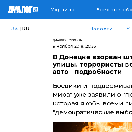
Украина
Военное об
| RU
UA
Новости
У
ДИАЛОГ
УКРАИНА
9 ноября 2018, 20:33
В Донецке взорван ш
улицы, террористы в
авто - подробности
Боевики и поддерживаю
мира" уже заявили о "п
которая якобы всеми си
"демократические выбо