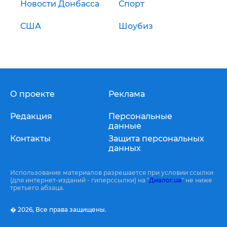
Новости Донбасса
Спорт
США
Шоубиз
О проекте
Реклама
Редакция
Персональные
данные
Контакты
Защита персональных
данных
Использование материалов разрешается при условии ссылки
(для интернет-изданий - гиперссылки) на "
Диалог.ua
" не ниже
третьего абзаца.
� 2026,
Все права защищены.