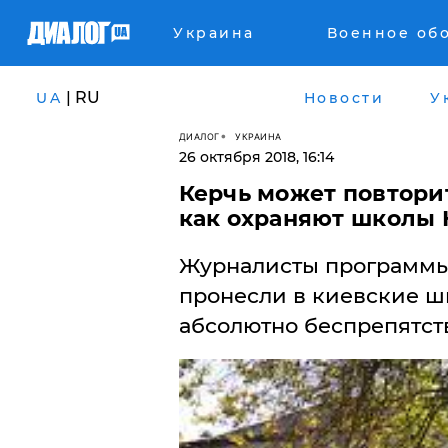
Украина
Военное об
| RU
UA
Новости
У
ДИАЛОГ
УКРАИНА
26 октября 2018, 16:14
Керчь может повтори
как охраняют школы К
Журналисты программы
пронесли в киевские ш
абсолютно беспрепятст