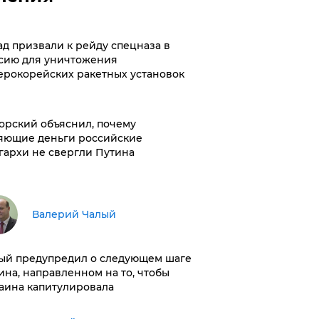
ад призвали к рейду спецназа в
сию для уничтожения
ерокорейских ракетных установок
орский объяснил, почему
яющие деньги российские
гархи не свергли Путина
Валерий Чалый
ый предупредил о следующем шаге
ина, направленном на то, чтобы
аина капитулировала