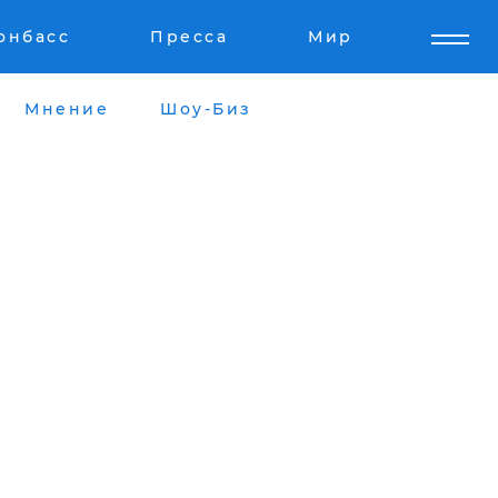
онбасс
Пресса
Мир
Мнение
Шоу-Биз