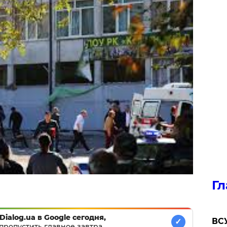
Гл
Dialog.ua в Google сегодня,
ВСУ
✓
пропустить главное завтра.