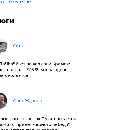
отреть ещё
логи
Сеть
оЛоЧКа" бьет по карману Кремля:
орт зерна −37,6 %, масла вдвое,
ль в коллапсе
Олег Жданов
нов рассказал, как Путин пытается
рочить "прилет черного лебедя",