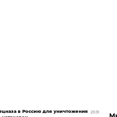
пецназа в Россию для уничтожения
23:31
М