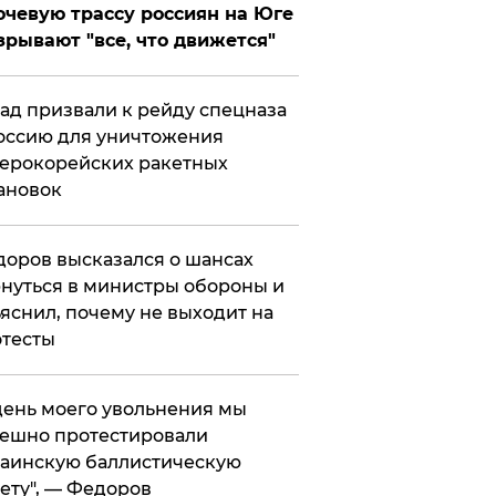
чевую трассу россиян на Юге
зрывают "все, что движется"
ад призвали к рейду спецназа
оссию для уничтожения
ерокорейских ракетных
ановок
оров высказался о шансах
нуться в министры обороны и
яснил, почему не выходит на
тесты
 день моего увольнения мы
ешно протестировали
аинскую баллистическую
ету", — Федоров