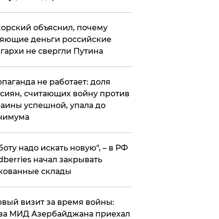
орский объяснил, почему
яющие деньги российские
гархи не свергли Путина
опаганда не работает: доля
сиян, считающих войну против
аины успешной, упала до
нимума
боту надо искать новую", – в РФ
dberries начал закрывать
кованные склады
вый визит за время войны:
ва МИД Азербайджана приехал