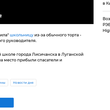
в К
Воз
РЭБ
Hig
вила"
школьницу
из-за обычного торта -
го руководителя.
-й школе города Лисичанска в Луганской
на место прибыли спасатели и
ины
Новости дня