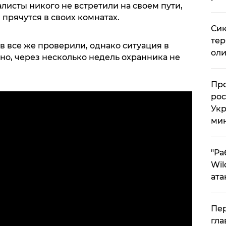
алисты никого не встретили на своем пути,
прячутся в своих комнатах.
Сик
тер
 все же проверили, однако ситуация в
оли
но, через несколько недель охранника не
​Пр
рос
Укр
ми
"Ра
Wil
ата
Пер
гла