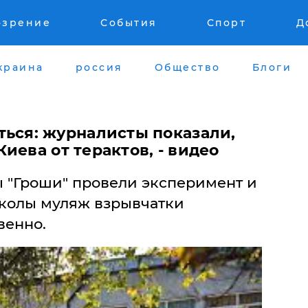
озрение
События
Спорт
Д
краина
россия
Общество
Блоги
ться: журналисты показали,
иева от терактов, - видео
 "Гроши" провели эксперимент и
колы муляж взрывчатки
венно.