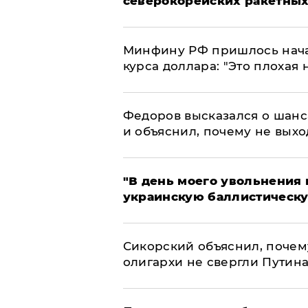
северокорейских ракетных
Минфину РФ пришлось начат
курса доллара: "Это плохая 
Федоров высказался о шанс
и объяснил, почему не выхо
​"В день моего увольнени
украинскую баллистическу
Сикорский объяснил, поче
олигархи не свергли Путин