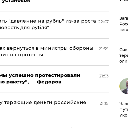
 установок
Зап
ь "давление на рубль" из-за роста
22:47
Рос
новость для рубля"
сев
ах вернуться в министры обороны
21:59
Сик
дит на протесты
тер
оли
я мы успешно протестировали
21:53
ю ракету", — Федоров
му теряющие деньги российские
21:19
Чал
а
Пут
Укр