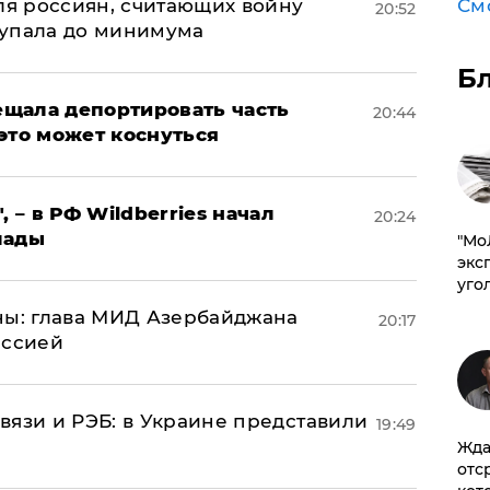
См
оля россиян, считающих войну
20:52
 упала до минимума
Б
щала депортировать часть
20:44
это может коснуться
, – в РФ Wildberries начал
20:24
лады
​"М
эксп
уго
ны: глава МИД Азербайджана
20:17
иссией
вязи и РЭБ: в Украине представили
19:49
Жда
отс