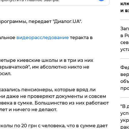
клю
и в
рограммы, передает "Диалог.UA".
Зап
в Р
альное
видеорасследование
теракта в
сев
уст
етыре киевские школы и в три из них
зрывчаткой", им абсолютно никто не
Фед
осил.
вер
объ
про
казались пенсионеры, которые вряд ли
 они даже не проверяют документы и совсем
ловека в сумке. Большинство из них работают
​"В
лет и ничего не делают.
усп
укр
олы по 20 грн с человека, что в сумме дает
рак