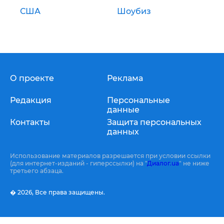
США
Шоубиз
О проекте
Реклама
Редакция
Персональные
данные
Контакты
Защита персональных
данных
Использование материалов разрешается при условии ссылки
(для интернет-изданий - гиперссылки) на "
Диалог.ua
" не ниже
третьего абзаца.
� 2026,
Все права защищены.