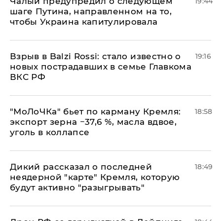
Чалый предупредил о следующем
19:44
шаге Путина, направленном на то,
чтобы Украина капитулировала
Взрыв в Balzi Rossi: стало известно о
19:16
новых пострадавших в семье Главкома
ВКС РФ
​"МоЛоЧКа" бьет по карману Кремля:
18:58
экспорт зерна −37,6 %, масла вдвое,
уголь в коллапсе
Дикий рассказал о последней
18:49
неядерной "карте" Кремля, которую
будут активно "разыгрывать"