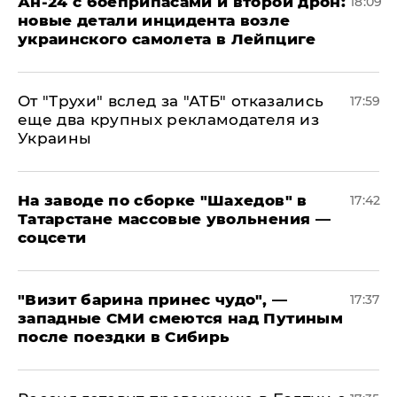
Ан-24 с боеприпасами и второй дрон:
18:09
новые детали инцидента возле
украинского самолета в Лейпциге
От "Трухи" вслед за "АТБ" отказались
17:59
еще два крупных рекламодателя из
Украины
На заводе по сборке "Шахедов" в
17:42
Татарстане массовые увольнения —
соцсети
"Визит барина принес чудо", —
17:37
западные СМИ смеются над Путиным
после поездки в Сибирь