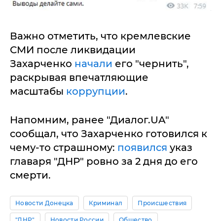
Важно отметить, что кремлевские
СМИ после ликвидации
Захарченко
начали
его "чернить",
раскрывая впечатляющие
масштабы
коррупции
.
Напомним, ранее "Диалог.UA"
сообщал, что Захарченко готовился к
чему-то страшному:
появился
указ
главаря "ДНР" ровно за 2 дня до его
смерти.
Новости Донецка
Криминал
Происшествия
"ДНР"
Новости России
Общество