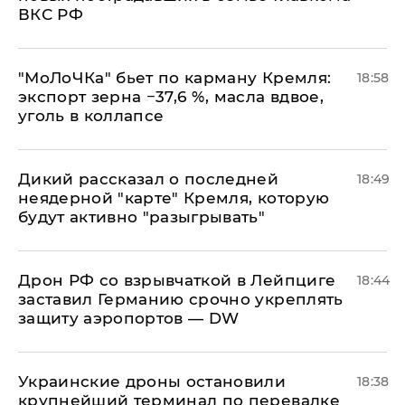
ВКС РФ
​"МоЛоЧКа" бьет по карману Кремля:
18:58
экспорт зерна −37,6 %, масла вдвое,
уголь в коллапсе
Дикий рассказал о последней
18:49
неядерной "карте" Кремля, которую
будут активно "разыгрывать"
​Дрон РФ со взрывчаткой в Лейпциге
18:44
заставил Германию срочно укреплять
защиту аэропортов — DW
Украинские дроны остановили
18:38
крупнейший терминал по перевалке