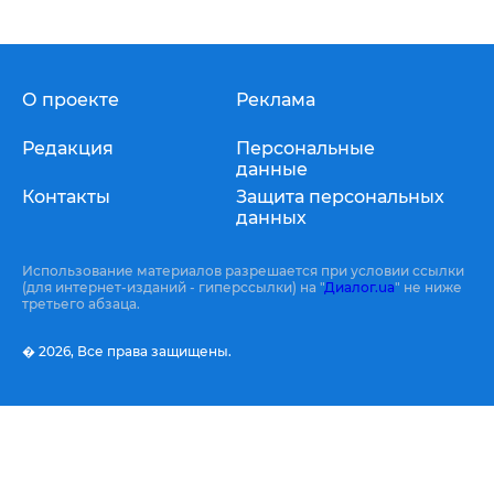
О проекте
Реклама
Редакция
Персональные
данные
Контакты
Защита персональных
данных
Использование материалов разрешается при условии ссылки
(для интернет-изданий - гиперссылки) на "
Диалог.ua
" не ниже
третьего абзаца.
� 2026,
Все права защищены.