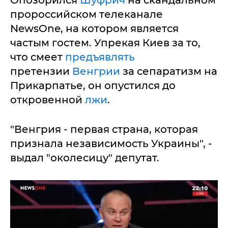
Опозорился
Шуфрич
на скандальном
пророссийском телеканале
NewsOne, на котором является
частым гостем. Упрекая Киев за то,
что смеет
предъявлять
претензии
Венгрии
за сепаратизм на
Прикарпатье, он опустился до
откровенной
лжи
.
"Венгрия - первая страна, которая
признала независимость Украины", -
выдал "околесицу" депутат.