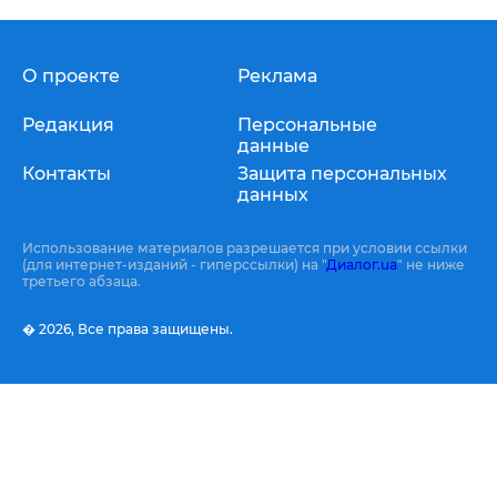
О проекте
Реклама
Редакция
Персональные
данные
Контакты
Защита персональных
данных
Использование материалов разрешается при условии ссылки
(для интернет-изданий - гиперссылки) на "
Диалог.ua
" не ниже
третьего абзаца.
� 2026,
Все права защищены.