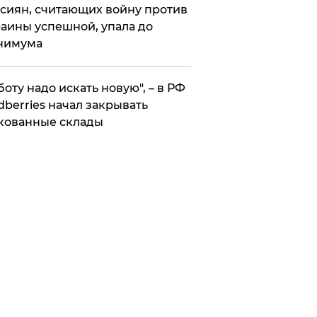
сиян, считающих войну против
аины успешной, упала до
нимума
боту надо искать новую", – в РФ
dberries начал закрывать
кованные склады