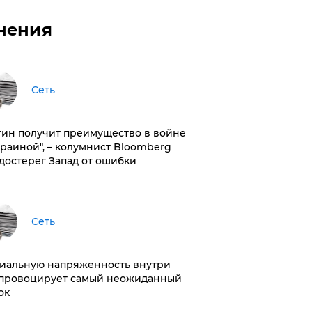
нения
Сеть
тин получит преимущество в войне
краиной", – колумнист Bloomberg
достерег Запад от ошибки
Сеть
иальную напряженность внутри
провоцирует самый неожиданный
ок