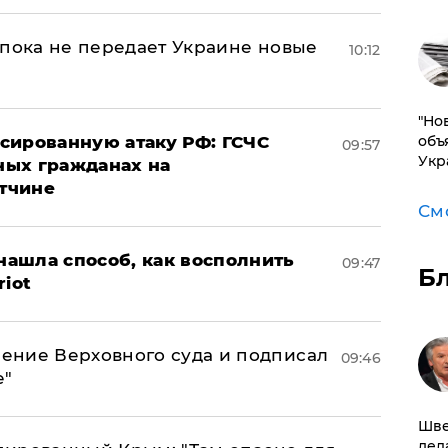
 пока не передает Украине новые
10:12
"Но
объ
сированную атаку РФ: ГСЧС
09:57
Укр
ных гражданах на
тчине
См
ашла способ, как восполнить
09:47
Б
riot
ение Верховного суда и подписал
09:46
е"
Шве
дел