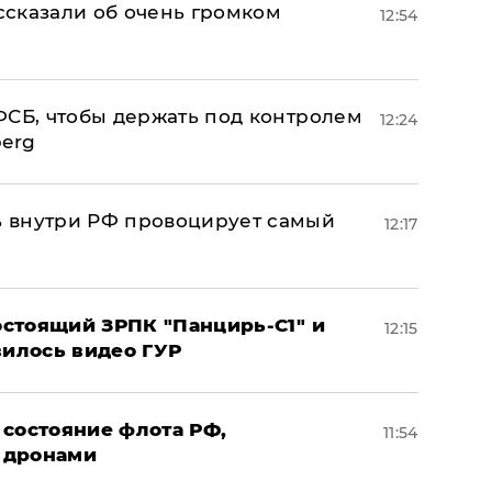
сказали об очень громком
12:54
ФСБ, чтобы держать под контролем
12:24
berg
 внутри РФ провоцирует самый
12:17
стоящий ЗРПК "Панцирь-С1" и
12:15
вилось видео ГУР
 состояние флота РФ,
11:54
 дронами