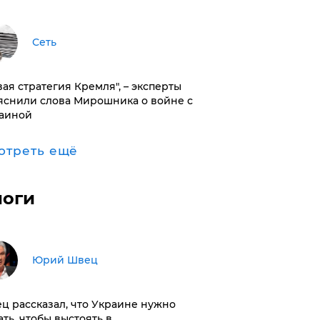
Сеть
вая стратегия Кремля", – эксперты
яснили слова Мирошника о войне с
аиной
отреть ещё
логи
Юрий Швец
ц рассказал, что Украине нужно
ать, чтобы выстоять в