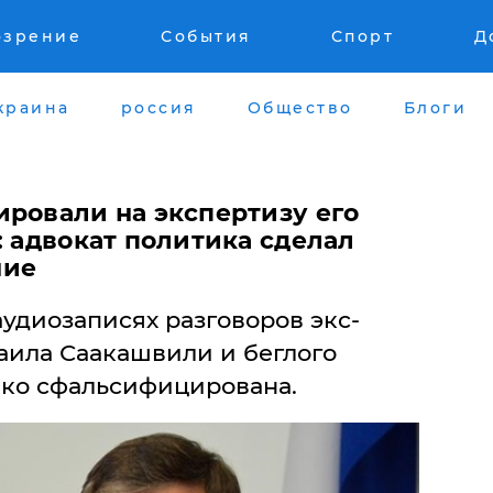
озрение
События
Спорт
Д
краина
россия
Общество
Блоги
ировали на экспертизу его
: адвокат политика сделал
ние
аудиозаписях разговоров экс-
аила Саакашвили и беглого
нко сфальсифицирована.