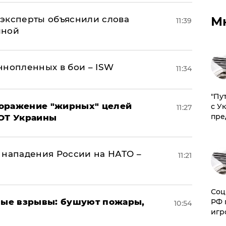
М
– эксперты объяснили слова
11:39
иной
ннопленных в бои – ISW
11:34
"Пу
поражение "жирных" целей
с У
11:27
пре
ВОТ Украины
 нападения России на НАТО –
11:21
Соц
ые взрывы: бушуют пожары,
РФ 
10:54
игр