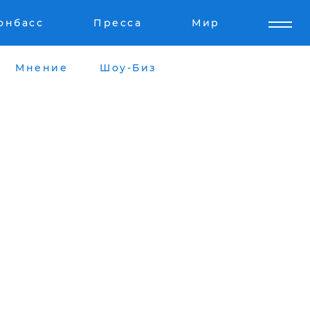
онбасс
Пресса
Мир
Мнение
Шоу-Биз