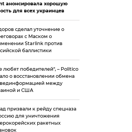
nt анонсировала хорошую
ость для всех украинцев
оров сделал уточнение о
еговорах с Маском о
менении Starlink против
сийской баллистики
се любят победителей", – Politico
ало о восстановлении обмена
звединформацией между
раиной и США
ад призвали к рейду спецназа
оссию для уничтожения
ерокорейских ракетных
ановок