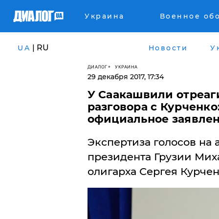
Украина
Военное об
| RU
UA
Новости
У
ДИАЛОГ
УКРАИНА
29 декабря 2017, 17:34
У Саакашвили отреаг
разговора с Курченко
официальное заявле
Экспертиза голосов на 
президента Грузии Мих
олигарха Сергея Курче