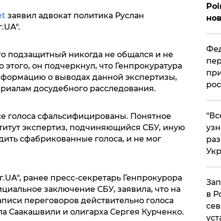
Poi
et
заявил адвокат политика Руслан
нов
.UA".
Фед
го подзащитный никогда не общался и не
пер
 этого, он подчеркнул, что Генпрокуратура
при
нформацию о выводах данной экспертизы,
рос
ериалам досудебного расследования.
​"В
все голоса сфальсифицированы. Понятное
узн
ститут экспертиз, подчиняющийся СБУ, иную
дить сфабрикованные голоса, и не мог
ра
Ук
г.UA", ранее пресс-секретарь Генпрокурора
Зап
ициальное заключение СБУ, заявила, что на
в Р
писи переговоров действительно голоса
сев
ла Саакашвили и олигарха Сергея Курченко.
уст