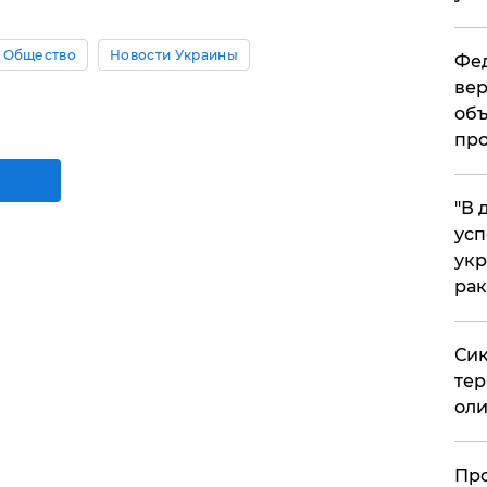
Общество
Новости Украины
Фед
вер
объ
про
​"В
усп
укр
рак
Сик
тер
оли
​Пр