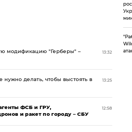
рос
Укр
ми
"Ра
Wil
ата
ую модификацию "Герберы" –
13:32
е нужно делать, чтобы выстоять в
13:25
агенты ФСБ и ГРУ,
12:58
онов и ракет по городу – СБУ